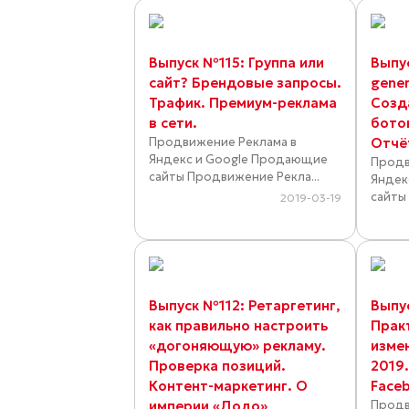
Выпуск №115: Группа или
Выпу
сайт? Брендовые запросы.
gener
Трафик. Премиум-реклама
Созд
в сети.
бото
Продвижение Реклама в
Отчёт
Яндекс и Google Продающие
Продв
сайты Продвижение Рекла...
Яндек
сайты
2019-03-19
Выпуск №112: Ретаргетинг,
Выпу
как правильно настроить
Прак
«догоняющую» рекламу.
изме
Проверка позиций.
2019.
Контент-маркетинг. О
Face
империи «Додо»
Продв