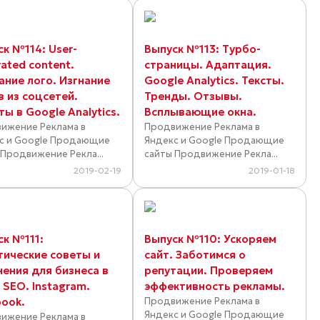
ск №114: User-
Выпуск №113: Турбо-
ated content.
страницы. Адаптация.
ание лого. Изгнание
Google Analytics. Тексты.
в из соцсетей.
Тренды. Отзывы.
ы в Google Analytics.
Всплывающие окна.
ижение Реклама в
Продвижение Реклама в
с и Google Продающие
Яндекс и Google Продающие
 Продвижение Рекла...
сайты Продвижение Рекла...
2019-02-19
2019-01-18
ск №111:
Выпуск №110: Ускоряем
тические советы и
сайт. Заботимся о
нения для бизнеса в
репутации. Проверяем
 SEO. Instagram.
эффективность рекламы.
book.
Продвижение Реклама в
Яндекс и Google Продающие
ижение Реклама в