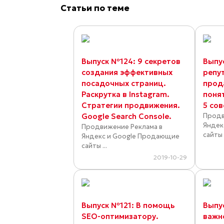
Статьи по теме
Выпуск №124: 9 секретов
Выпу
создания эффективных
репу
посадочных страниц.
прод
Раскрутка в Instagram.
понят
Стратегии продвижения.
5 со
Google Search Console.
Продв
Яндек
Продвижение Реклама в
сайты .
Яндекс и Google Продающие
сайты ...
2019-10-29
Выпуск №121: В помощь
Выпу
SEO-оптимизатору.
важн