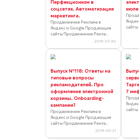
Перфекционизм в
элек
соцсетях. Автоматизация
июле
маркетинга.
Продв
Яндек
Продвижение Реклама в
сайты
Яндекс и Google Продающие
сайты Продвижение Рекла...
2019-07-30
Выпуск №118: Ответы на
Выпу
типовые вопросы
серв
рекламодателей. Про
Тарг
оформление электронной
7 миф
корзины. Onboarding-
Продв
Яндек
кампании?
сайты
Продвижение Реклама в
Яндекс и Google Продающие
сайты Продвижение Рекла...
2019-05-21