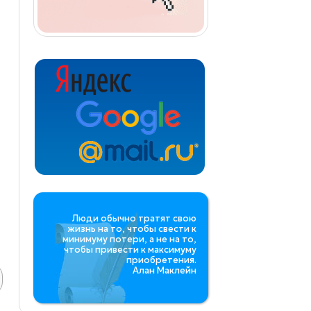
Люди обычно тратят свою
жизнь на то, чтобы свести к
минимуму потери, а не на то,
чтобы привести к максимуму
приобретения.
Алан Маклейн