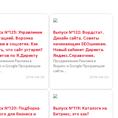
ск №123: Управление
Выпуск №122: Вордстат.
тацией. Воронка
Дизайн сайта. Советы
аж в соцсетях. Как
начинающим SEOшникам.
ь, что сайт устарел?
Новый кабинет Директа.
ветов по Я.Директу
Яндекс.Справочник.
ижение Реклама в
Продвижение Реклама в
с и Google Продающие
Яндекс и Google Продающие
..
сайты ...
2019-09-30
2019-09-04
ск №120: Подборка
Выпуск №119: Каталоги на
ого для бизнеса и
Битрикс, это как?