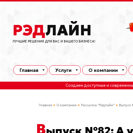
РЭД
ЛАЙН
ЛУЧШИЕ РЕШЕНИЯ ДЛЯ ВАС И ВАШЕГО БИЗНЕСА!
Главная
Услуги
О компании
Создаем доступные и современн
Главная
О компании
Рассылка "Рэдлайн"
Выпуск 
В
ыпуск №82: А у