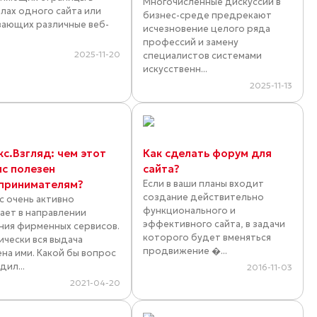
Многочисленные дискуссии в
лах одного сайта или
бизнес-среде предрекают
вающих различные веб-
исчезновение целого ряда
профессий и замену
2025-11-20
специалистов системами
искусственн...
2025-11-13
кс.Взгляд: чем этот
Как сделать форум для
ис полезен
сайта?
принимателям?
Если в ваши планы входит
создание действительно
с очень активно
функционального и
ает в направлении
эффективного сайта, в задачи
ния фирменных сервисов.
которого будет вменяться
ически вся выдача
продвижение �...
ена ими. Какой бы вопрос
дил...
2016-11-03
2021-04-20