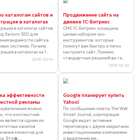
по каталогам сайтов и
Продвижение сайта на
страция в каталогах
движке 1С-Битрикс
трация в каталогах сайтов
CMS 1С-Битрикс оснащена
од белого SEO для
целым набором seo-
ения видимости сайта в
инструментов, которые
овых системах. Почему
помогут вам быстро и легко
рация в каталогах на 1...
настроить сайт. Помимо
стандартных решений вы та...
2016-02-14
2015-10-22
ка эффективности
Google планирует купить
екстной рекламы
Yahoo!
реувеличения можно
По сообщению газеты The Wall
ть, что контекстная
Street Journal, корпорация
ма является одним из
Google ведет активные
итетных каналов
переговоры с двумя закрытыми
ечения клиентов для
инвестиционными компаниями
а. Это�...
о выделении им...