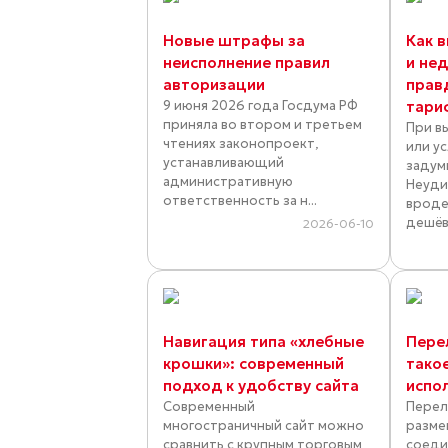
Новые штрафы за
Как 
неисполнение правил
и не
авторизации
прав
9 июня 2026 года Госдума РФ
тари
приняла во втором и третьем
При в
чтениях законопроект,
или у
устанавливающий
задум
административную
Неуди
ответственность за н...
вроде
дешёв
2026-06-10
Навигация типа «хлебные
Пере
крошки»: современный
такое
подход к удобству сайта
испо
Современный
Перел
многостраничный сайт можно
разме
сравнить с крупным торговым
соеди