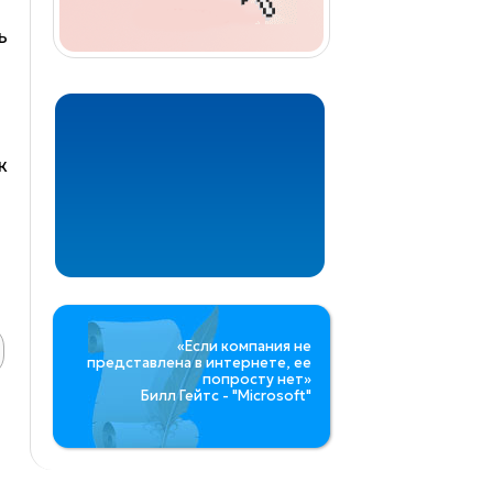
ь
к
«Если компания не
представлена в интернете, ее
попросту нет»
Билл Гейтс - "Microsoft"