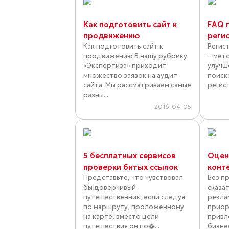
Как подготовить сайт к
FAQ 
продвижению
реги
Как подготовить сайт к
Регис
продвижению В нашу рубрику
– мет
«Экспертиза» приходит
улучш
множество заявок на аудит
поиск
сайта. Мы рассматриваем самые
регист
разны...
2016-04-05
5 бесплатных сервисов
Оцен
проверки битых ссылок
конт
Представьте, что чувствовал
Без п
бы доверчивый
сказа
путешественник, если следуя
рекла
по маршруту, проложенному
приор
на карте, вместо цели
привл
путешествия он по�...
бизнес