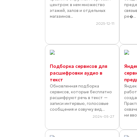
центром: в нем множество
преде
этажей, залов и отдельных
связы
магазинов...
ре�...
2025-12-11
Подборка сервисов для
Янде
расшифровки аудио в
серв
текст
пред
Обновленная подборка
Яндек
сервисов, которые бесплатно
работ
расшифруют речь в текст —
созда
записи интервью, голосовые
Практ
сообщения и озвучку вид...
охвач
ни вво
2024-05-27