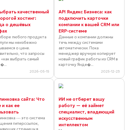
выбрать качественный
API Яндекс Бизнеса: как
дорогой хостинг:
подключить карточки
да о дешёвых
компании к вашей CRM или
фах
ERP-системе
ыборе любого продукта
Данные о компании должны
слуги мы неизбежно
течь между системами
ываемся о цене.
автоматически. Пока
вительно, что запросы
менеджер вручную копирует
 «как выбрать самый
новый график работы из CRM в
�...
карточку Янде�...
2026-05-15
2025-12-23
линковка сайта: Что
ИИ не отберет вашу
 и как ее
работу — её займет
льзовать
специалист, владеющий
инковка --- это система
искусственным
щения гиперссылок,
интеллектом
няющих страницы в