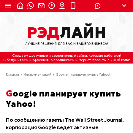
8 (924) 311-3435
РЭД
ЛАЙН
8 (800) 550-9899
(с 2:30 до 11:30 по
Мск)
ЛУЧШИЕ РЕШЕНИЯ ДЛЯ ВАС И ВАШЕГО БИЗНЕСА!
Бесплатно по России
Создаем доступные и современные сайты
, которые работают!
(4212) 658-653
Обслуживаем
и
эффективно продвигаем интернет-проекты
с 2006 года!
(4212) 637-673
Главная
Инструментарий
Google планирует купить Yahoo!
Хабаровск, ул.Гамарника, 64
Google планирует купить
Отдельный вход \ Левый торец здания
Yahoo!
Пн-пт. с 9:30 до 18:30 (по Хбк)
info@lred.ru
По сообщению газеты The Wall Street Journal,
корпорация Google ведет активные
Все контакты