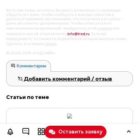
Хотя нам очень хотелось бы иметь возможность напрямую
общаться с вами, чтобы сообщать о важных новостях и
делиться знаниями, мы понимаем, что получение рассылки –
дело абсолютно добровольное. Чтобы отписаться от
персональных предложений, пройдите по этой
ссылке
или
напишите нам об этом на почту
info@lred.ru
. Если вы
передумаете, то сможете подписаться на наши выпуски снова.
Сделать это можно
здесь
.
© 2006-2019 «РЭДЛАЙН»
Комментарии
Добавить комментарий / отзыв
Статьи по теме
Яндекс Директ запустил динамический
Оставить заявку
коллтрекинг: как бесплатно оценивать