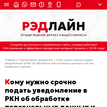
8 (924) 311-3435
РЭД
ЛАЙН
8 (800) 550-9899
(с 2:30 до 11:30 по
Мск)
ЛУЧШИЕ РЕШЕНИЯ ДЛЯ ВАС И ВАШЕГО БИЗНЕСА!
Бесплатно по России
Создаем доступные и современные сайты
, которые работают!
(4212) 658-653
Обслуживаем
и
эффективно продвигаем интернет-проекты
с 2006 года!
(4212) 637-673
Главная
Нормативные документы
Кому нужно срочно подать
уведомление в РКН об обработке персональных данных и как это
правильно сделать
Хабаровск, ул.Гамарника, 64
Отдельный вход \ Левый торец здания
Кому нужно срочно
Пн-пт. с 9:30 до 18:30 (по Хбк)
подать уведомление в
info@lred.ru
РКН об обработке
Все контакты