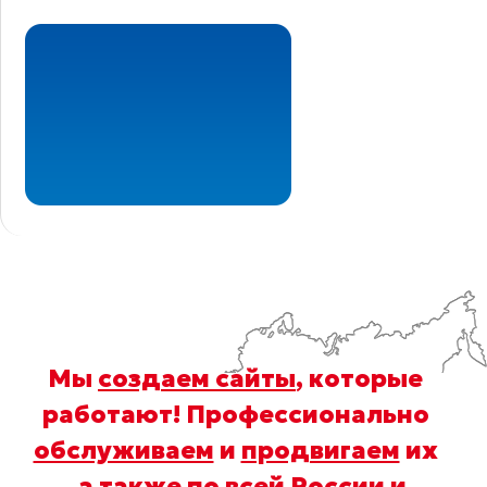
Мы
создаем сайты
, которые
работают! Профессионально
обслуживаем
и
продвигаем
их
, а также по всей России и