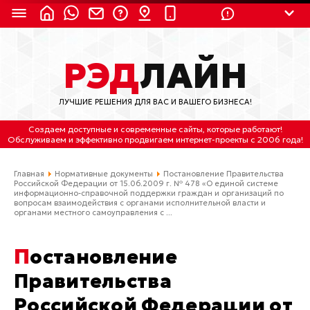
8 (924) 311-3435
РЭД
ЛАЙН
8 (800) 550-9899
(с 2:30 до 11:30 по
Мск)
ЛУЧШИЕ РЕШЕНИЯ ДЛЯ ВАС И ВАШЕГО БИЗНЕСА!
Бесплатно по России
Создаем доступные и современные сайты
, которые работают!
(4212) 658-653
Обслуживаем
и
эффективно продвигаем интернет-проекты
с 2006 года!
(4212) 637-673
Главная
Нормативные документы
Постановление Правительства
Российской Федерации от 15.06.2009 г. № 478 «О единой системе
информационно-справочной поддержки граждан и организаций по
вопросам взаимодействия с органами исполнительной власти и
Хабаровск, ул.Гамарника, 64
органами местного самоуправления с ...
Отдельный вход \ Левый торец здания
Пн-пт. с 9:30 до 18:30 (по Хбк)
Постановление
info@lred.ru
Правительства
Российской Федерации от
Все контакты