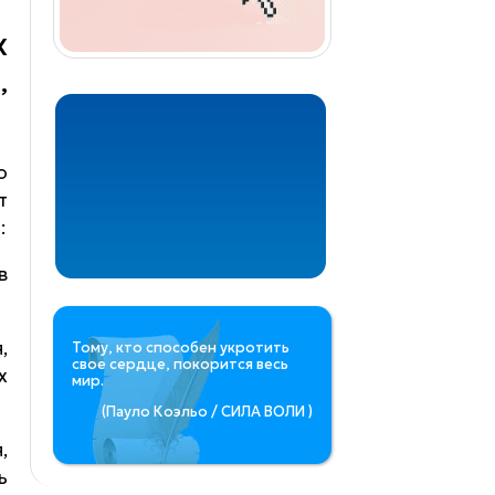
Х
,
о
т
:
в
,
Тому, кто способен укротить
свое сердце, покорится весь
х
мир.
(Пауло Коэльо / СИЛА ВОЛИ )
,
ь