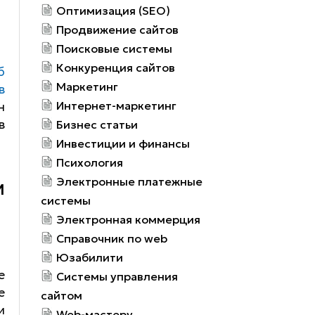
Оптимизация (SEO)
Продвижение сайтов
Поисковые системы
Конкуренция сайтов
б
Маркетинг
в
Интернет-маркетинг
н
в
Бизнес статьи
Инвестиции и финансы
Психология
Электронные платежные
М
системы
Электронная коммерция
Справочник по web
Юзабилити
е
Системы управления
е
сайтом
и
Web-мастеру