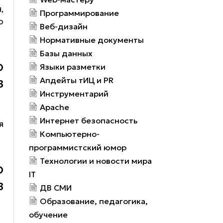
,
Программирование
о
Веб-дизайн
Нормативные документы
Базы данных
О
Языки разметки
Апдейты тИЦ и PR
В
Инструментарий
Apache
Интернет безопасность
я
Компьютерно-
программистский юмор
Технологии и новости мира
О
IT
В
ДВ СМИ
Образование, педагогика,
обучение