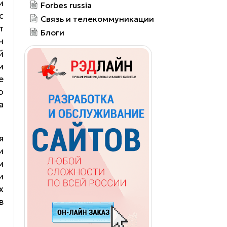
и
Forbes russia
с
Связь и телекоммуникации
т
Блоги
н
й
м
е
о
а
я
и
м
и
х
в