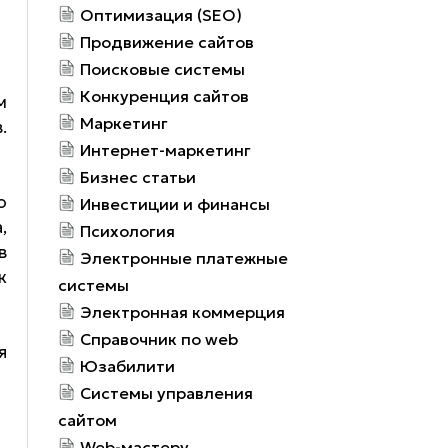
Оптимизация (SEO)
Продвижение сайтов
Поисковые системы
Конкуренция сайтов
м
Маркетинг
.
Интернет-маркетинг
Бизнес статьи
о
Инвестиции и финансы
,
Психология
в
Электронные платежные
к
системы
Электронная коммерция
Справочник по web
я
Юзабилити
Системы управления
сайтом
Web-мастеру