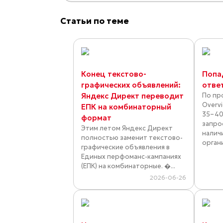
Статьи по теме
Конец текстово-
Попа
графических объявлений:
отве
Яндекс Директ переводит
По про
Overv
ЕПК на комбинаторный
35–40
формат
запро
Этим летом Яндекс Директ
налич
полностью заменит текстово-
орган
графические объявления в
Единых перфоманс-кампаниях
(ЕПК) на комбинаторные. �...
2026-06-26