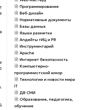
Программирование
т
е
Веб-дизайн
Нормативные документы
Базы данных
а
Языки разметки
Апдейты тИЦ и PR
Инструментарий
Apache
Интернет безопасность
е
Компьютерно-
0
программистский юмор
Технологии и новости мира
IT
.
ДВ СМИ
Образование, педагогика,
й
обучение