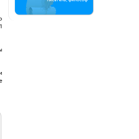
о
1
ы
и
е