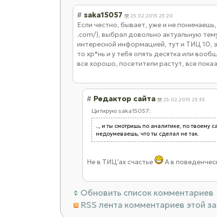
#
saka15057
25.02.2015 23:20
Если честно, бывает, уже и не понимаешь,
.com/), выбрал довольно актуальную тем
интересной информацией, тут и ТИЦ 10, з
то хр*нь и у тебя опять десятка или вооб
все хорошо, посетители растут, все показ
#
Редактор сайтa
25.02.2015 23:33
Цитирую saka15057:
.., и ты смотришь по аналитике, по твоему с
недоумеваешь, что ты сделал не так.
Не в ТИЦ'ах счастье
А в поведенческ
Обновить список комментариев
RSS лента комментариев этой з