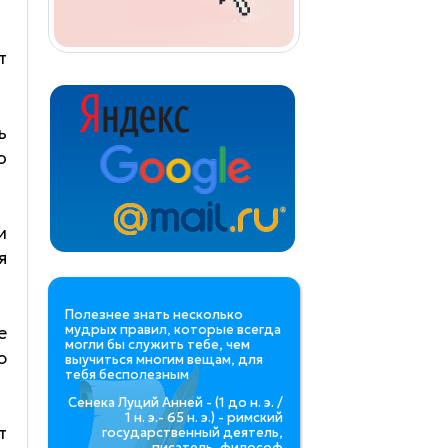
т
ь
о
и
я
Полезнее знать несколько
мудрых правил, которые всегда
е
могли бы служить тебе, чем
ю
выучиться многим вещам, для
тебя бесполезным
Сенека Луций Анней - (1 до н. э. /
1 н. э.- 65 н. э.) - римский
т
государственный деятель,
писатель, философ