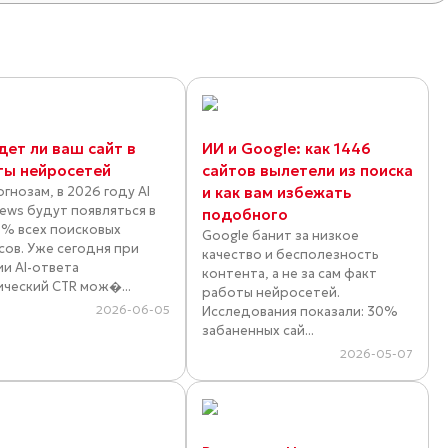
дет ли ваш сайт в
ИИ и Google: как 1446
ты нейросетей
сайтов вылетели из поиска
гнозам, в 2026 году AI
и как вам избежать
iews будут появляться в
подобного
% всех поисковых
Google банит за низкое
сов. Уже сегодня при
качество и бесполезность
ии AI-ответа
контента, а не за сам факт
ический CTR мож�...
работы нейросетей.
2026-06-05
Исследования показали: 30%
забаненных сай...
2026-05-07