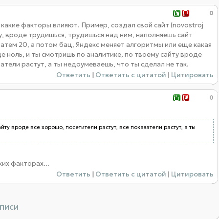
0
 какие факторы влияют. Пример, создал свой сайт (novostroj
у, вроде трудишься, трудишься над ним, наполняешь сайт
атем 20, а потом бац, Яндекс меняет алгоритмы или еще какая
ще ноль, и ты смотришь по аналитике, по твоему сайту вроде
атели растут, а ты недоумеваешь, что ты сделал не так.
Ответить
|
Ответить с цитатой
|
Цитировать
0
айту вроде все хорошо, посетители растут, все показатели растут, а ты
их факторах...
Ответить
|
Ответить с цитатой
|
Цитировать
аписи