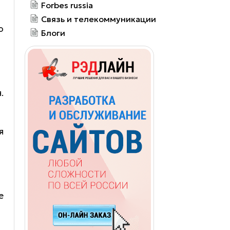
Forbes russia
Связь и телекоммуникации
о
Блоги
.
я
е