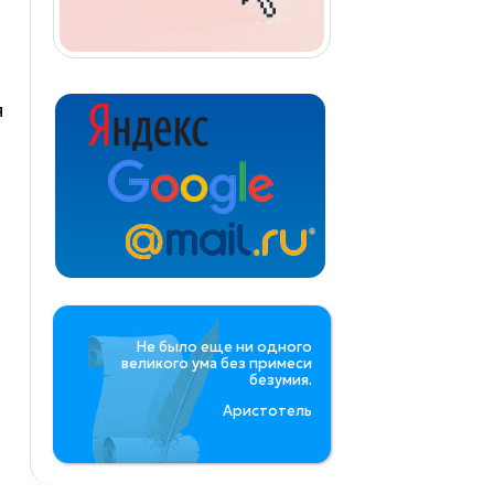
я
Не было еще ни одного
великого ума без примеси
безумия.
Аристотель