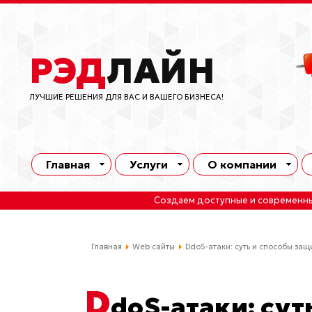
РЭД
ЛАЙН
ЛУЧШИЕ РЕШЕНИЯ ДЛЯ ВАС И ВАШЕГО БИЗНЕСА!
Главная
Услуги
О компании
Создаем доступные и современн
Главная
Web сайты
DdoS-атаки: суть и способы защ
D
doS-атаки: сут