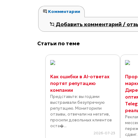
Комментарии
Добавить комментарий / отз
Статьи по теме
Как ошибки в AI-ответах
Прор
портят репутацию
марк
компании
Дире
Представьте: вы годами
опти
выстраивали безупречную
Tele
репутацию. Мониторили
реал
отзывы, отвечали на негатив,
Рекла
просили довольных клиентов
мессе
оста�...
переж
2026-07-23
сдвиг