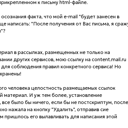
прикрепленном к письму html-файле.
 осознания факта, что мой e-mail "будет занесен в
е написать: "После получения от Вас письма, я сраж
"?
ериал в рассылках, размещенных не только на
овании других сервисов, мою ссылку на content.mail.ru
 для соблюдения правил конкретного сервиса! Но
охранены!
того человека целостность размещаемых ссылок
 материал. И уж тем более, установление
 все было бы ничего, если бы не постскриптум, посл
о нажала на кнопку "Удалить", отправив сие
ом пришлось его вылавливать для написания этой