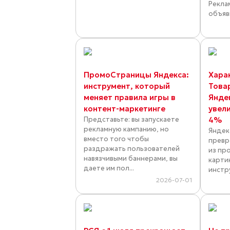
Рекла
объяви
ПромоСтраницы Яндекса:
Хара
инструмент, который
Това
меняет правила игры в
Янде
контент-маркетинге
увел
Представьте: вы запускаете
4%
рекламную кампанию, но
Яндек
вместо того чтобы
превр
раздражать пользователей
из пр
навязчивыми баннерами, вы
карти
даете им пол...
инстр
2026-07-01