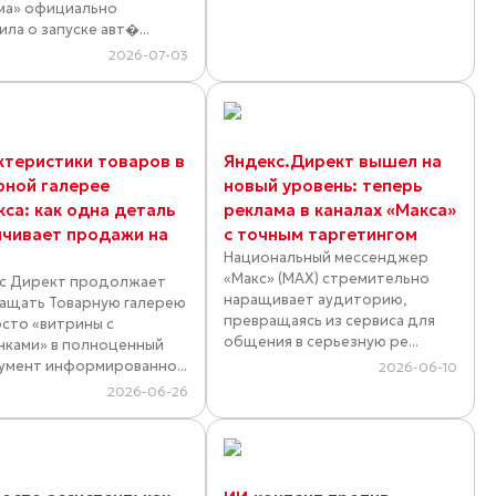
ма» официально
ла о запуске авт�...
2026-07-03
ктеристики товаров в
Яндекс.Директ вышел на
рной галерее
новый уровень: теперь
кса: как одна деталь
реклама в каналах «Макса»
ичивает продажи на
с точным таргетингом
Национальный мессенджер
«Макс» (MAX) стремительно
с Директ продолжает
наращивает аудиторию,
ащать Товарную галерею
превращаясь из сервиса для
осто «витрины с
общения в серьезную ре...
нками» в полноценный
умент информированно...
2026-06-10
2026-06-26