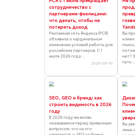
РСЯ с 1 июля прекращает
Не пр
сотрудничество с
прод
партнерами-физлицами:
прев
что делать, чтобы не
глав
потерять доход
Yand
Рекламная сеть Яндекса (РСЯ)
Вы пр
объявила о кардинальном
клиен
изменении условий работы для
поиск,
российских партнеров. С 1
потом
июля 2026 года ...
нет? 
путь ..
2026-06-10
SEO, GEO и бренд: как
Диза
строить видимость в 2026
Поче
году
клие
В 2026 году мы вновь
увер
оказываемся перед привычным
Вы ув
вопросом: что на что
лишь 
опирается — SEO на бренд,