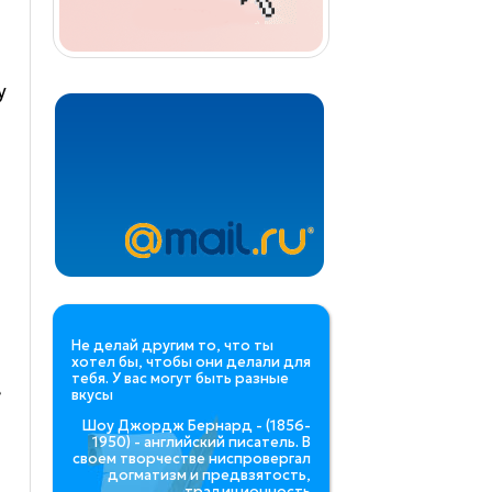
у
Не делай другим то, что ты
хотел бы, чтобы они делали для
тебя. У вас могут быть разные
е
вкусы
Шоу Джордж Бернард - (1856-
1950) - английский писатель. В
своем творчестве ниспровергал
догматизм и предвзятость,
традиционность