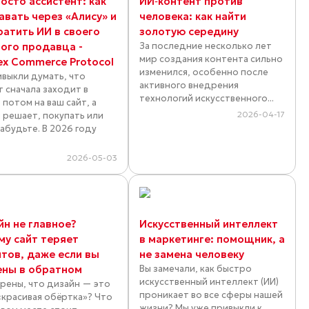
осто ассистент: как
ИИ‑контент против
авать через «Алису» и
человека: как найти
ратить ИИ в своего
золотую середину
ного продавца -
За последние несколько лет
мир создания контента сильно
ex Commerce Protocol
изменился, особенно после
ивыкли думать, что
активного внедрения
т сначала заходит в
технологий искусственного...
 потом на ваш сайт, а
2026-04-17
 решает, покупать или
Забудьте. В 2026 году
.
2026-05-03
йн не главное?
Искусственный интеллект
му сайт теряет
в маркетинге: помощник, а
нтов, даже если вы
не замена человеку
ены в обратном
Вы замечали, как быстро
искусственный интеллект (ИИ)
ерены, что дизайн — это
проникает во все сферы нашей
«красивая обёртка»? Что
жизни? Мы уже привыкли к