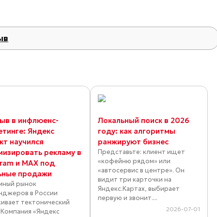
ыв
ыв в инфлюенс-
Локальный поиск в 2026
етинге: Яндекс
году: как алгоритмы
кт научился
ранжируют бизнес
мизировать рекламу в
Представьте: клиент ищет
«кофейню рядом» или
gram и MAX под
«автосервис в центре». Он
ьные продажи
видит три карточки на
мный рынок
Яндекс.Картах, выбирает
нджеров в России
первую и звонит....
ивает тектонический
2026-07-01
. Компания «Яндекс