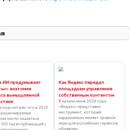
ыв
а ИИ придумывает
Как Яндекс передал
ты»: анатомия
площадкам управление
иса вымышленной
собственным контентом
истики
В начале июня 2026 года
«Яндекс» представил
е подсчитали, что в 2025
инструмент, который
в рецензируемых
кардинально меняет правила
лах могло оказаться
игры для российских сервисов
 100 тысяч публикаций с
объявлен...
ствительными