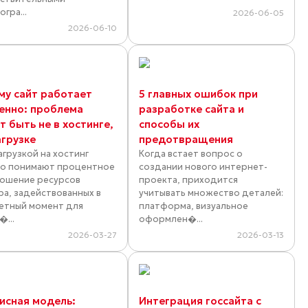
гра...
2026-06-05
2026-06-10
му сайт работает
5 главных ошибок при
енно: проблема
разработке сайта и
 быть не в хостинге,
способы их
агрузке
предотвращения
агрузкой на хостинг
Когда встает вопрос о
о понимают процентное
создании нового интернет-
ошение ресурсов
проекта, приходится
ра, задействованных в
учитывать множество деталей:
етный момент для
платформа, визуальное
�...
оформлен�...
2026-03-27
2026-03-13
исная модель:
Интеграция госсайта с