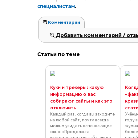
специалистам
.
Комментарии
Добавить комментарий / отз
Статьи по теме
Куки и трекеры: какую
Когд
информацию о вас
«фак
собирают сайты и как это
криз
отключить
стат
Каждый раз, когда вы заходите
Учёны
на любой сайт, почти всегда
году 
можно увидеть всплывающее
журна
окно: «Продолжая
более
использовать наш сайт, вы да...
недей