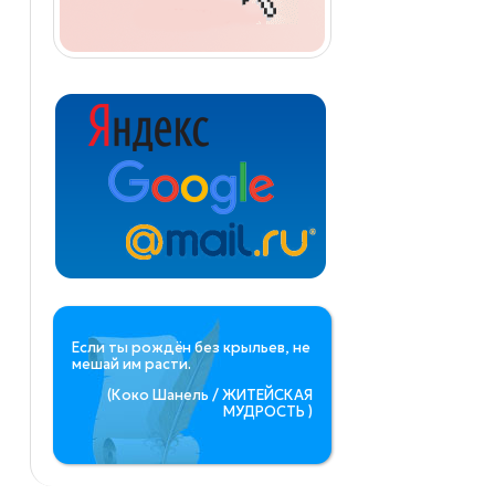
Если ты рождён без крыльев, не
мешай им расти.
(Коко Шанель / ЖИТЕЙСКАЯ
МУДРОСТЬ )