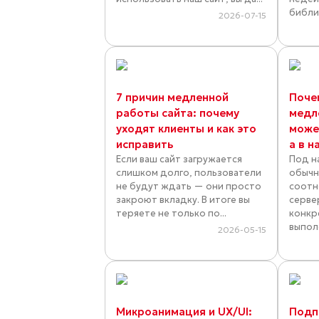
библио
2026-07-15
7 причин медленной
Поче
работы сайта: почему
медл
уходят клиенты и как это
может
исправить
а в н
Если ваш сайт загружается
Под н
слишком долго, пользователи
обычн
не будут ждать — они просто
соотн
закроют вкладку. В итоге вы
серве
теряете не только по...
конкр
выпол
2026-05-15
Микроанимация и UX/UI:
Подп