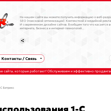
На нашем сайте вы можете получить информацию о веб-разра
SEO (поисковой оптимизации). Контекстной и медийной рекла
И современном дизайне сайтов. Вообщем того что касается в
интернета, бизнеса и интернет-технологий...
Контакты / Связь
ые сайты
, которые работают!
Обслуживаем
и
эффективно продвига
-С Битрикс
спользования 1-С