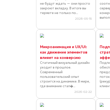
не будут ждать — они просто
соотн
закроют вкладку. В итоге вы
серве
теряете не только по...
конкр
выпол
2026-05-15
Микроанимация и UX/UI:
Подп
как движение элементов
страт
влияет на конверсию
эффе
Статичный визуальный дизайн
Подпи
уходит в прошлое.
обесп
Современный
предс
пользовательский опыт
поток
строится на динамике. В мире,
(реку
где внимание стал�...
клиент
2026-02-22