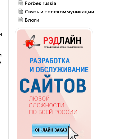
Forbes russia
м
Связь и телекоммуникации
Блоги
и
и
у