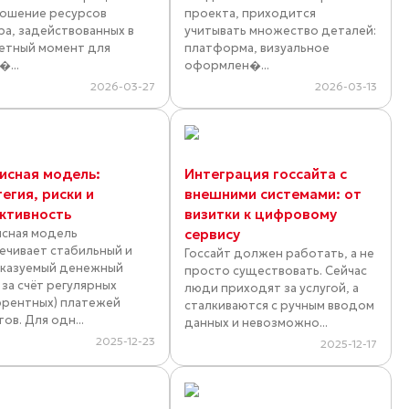
ошение ресурсов
проекта, приходится
ра, задействованных в
учитывать множество деталей:
етный момент для
платформа, визуальное
�...
оформлен�...
2026-03-27
2026-03-13
исная модель:
Интеграция госсайта с
егия, риски и
внешними системами: от
ктивность
визитки к цифровому
сная модель
сервису
ечивает стабильный и
Госсайт должен работать, а не
казуемый денежный
просто существовать. Сейчас
 за счёт регулярных
люди приходят за услугой, а
ррентных) платежей
сталкиваются с ручным вводом
ов. Для одн...
данных и невозможно...
2025-12-23
2025-12-17