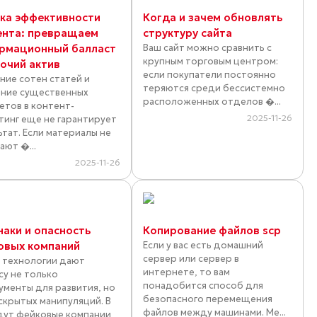
ка эффективности
Когда и зачем обновлять
ента: превращаем
структуру сайта
рмационный балласт
Ваш сайт можно сравнить с
крупным торговым центром:
бочий актив
если покупатели постоянно
ние сотен статей и
теряются среди бессистемно
ние существенных
расположенных отделов �...
тов в контент-
2025-11-26
тинг еще не гарантирует
ьтат. Если материалы не
ают �...
2025-11-26
наки и опасность
Копирование файлов scp
овых компаний
Если у вас есть домашний
сервер или сервер в
 технологии дают
интернете, то вам
су не только
понадобится способ для
ументы для развития, но
безопасного перемещения
 скрытых манипуляций. В
файлов между машинами. Ме...
дут фейковые компании