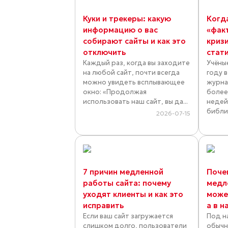
Куки и трекеры: какую
Когд
информацию о вас
«фак
собирают сайты и как это
криз
отключить
стат
Каждый раз, когда вы заходите
Учёны
на любой сайт, почти всегда
году 
можно увидеть всплывающее
журна
окно: «Продолжая
более
использовать наш сайт, вы да...
недей
библио
2026-07-15
7 причин медленной
Поче
работы сайта: почему
медл
уходят клиенты и как это
может
исправить
а в н
Если ваш сайт загружается
Под н
слишком долго, пользователи
обычн