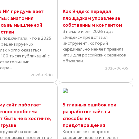
а ИИ придумывает
Как Яндекс передал
ты»: анатомия
площадкам управление
иса вымышленной
собственным контентом
истики
В начале июня 2026 года
«Яндекс» представил
е подсчитали, что в 2025
инструмент, который
в рецензируемых
кардинально меняет правила
лах могло оказаться
игры для российских сервисов
 100 тысяч публикаций с
объявлен...
ствительными
гра...
2026-06-05
2026-06-10
му сайт работает
5 главных ошибок при
енно: проблема
разработке сайта и
 быть не в хостинге,
способы их
агрузке
предотвращения
агрузкой на хостинг
Когда встает вопрос о
о понимают процентное
создании нового интернет-