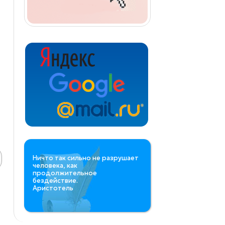
Ничто так сильно не разрушает
человека, как
продолжительное
бездействие.
Аристотель