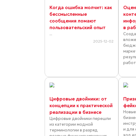
Когда ошибка молчит: как
Оцен
бессмысленные
конт
сообщения ломают
инфо
пользовательский опыт
в ра
...
Созда
вложе
2025-12-02
бюдже
марке
резул
работ
Цифровые двойники: от
Приз
концепции к практической
фейк
реализации в бизнесе
Новые
бизне
Цифровые двойники перешли
инстр
из категории модной
и для
терминологии в разряд
ход и
реально функционирующих