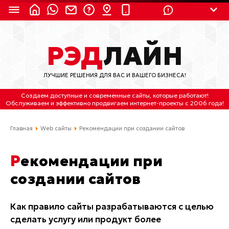
8 (924) 311-3435
РЭД
ЛАЙН
8 (800) 550-9899
(с 2:30 до 11:30 по
Мск)
ЛУЧШИЕ РЕШЕНИЯ ДЛЯ ВАС И ВАШЕГО БИЗНЕСА!
Бесплатно по России
Создаем доступные и современные сайты
, которые работают!
(4212) 658-653
Обслуживаем
и
эффективно продвигаем интернет-проекты
с 2006 года!
(4212) 637-673
Главная
Web сайты
Рекомендации при создании сайтов
Хабаровск, ул.Гамарника, 64
Рекомендации при
Отдельный вход \ Левый торец здания
создании сайтов
Пн-пт. с 9:30 до 18:30 (по Хбк)
info@lred.ru
Как правило сайты разрабатываются с целью
сделать услугу или продукт более
Все контакты