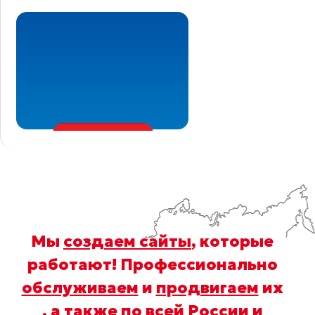
Мы
создаем сайты
, которые
работают! Профессионально
обслуживаем
и
продвигаем
их
, а также по всей России и