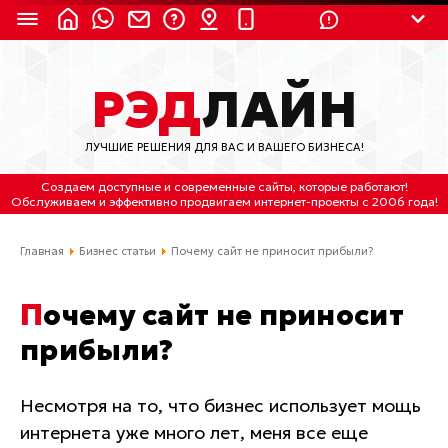
8 (924) 311-3435
РЭД
ЛАЙН
8 (800) 550-9899
(с 2:30 до 11:30 по
Мск)
ЛУЧШИЕ РЕШЕНИЯ ДЛЯ ВАС И ВАШЕГО БИЗНЕСА!
Бесплатно по России
Создаем доступные и современные сайты
, которые работают!
(4212) 658-653
Обслуживаем
и
эффективно продвигаем интернет-проекты
с 2006 года!
(4212) 637-673
Главная
Бизнес статьи
Почему сайт не приносит прибыли?
Хабаровск, ул.Гамарника, 64
Почему сайт не приносит
Отдельный вход \ Левый торец здания
прибыли?
Пн-пт. с 9:30 до 18:30 (по Хбк)
info@lred.ru
Несмотря на то, что бизнес использует мощь
интернета уже много лет, меня все еще
Все контакты