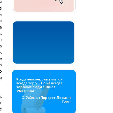
м
е
м
и
а
,
о
а
,
е
а
ю
а
Когда человек счастлив, он
всегда хорош. Но не всегда
хорошие люди бывают
счастливы.
.
О. Уайльд «Портрет Дориана
Грея»
т
е