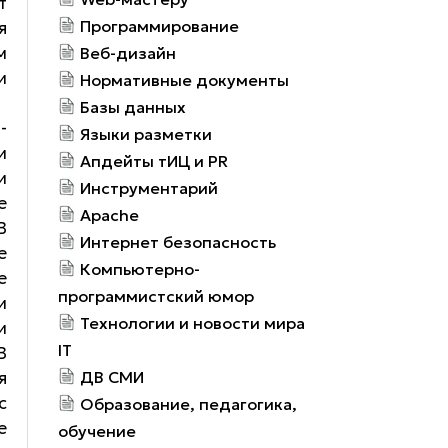
т
Программирование
я
м
Веб-дизайн
и
Нормативные документы
Базы данных
-
Языки разметки
и
Апдейты тИЦ и PR
и
Инструментарий
е
Apache
В
Интернет безопасность
е
Компьютерно-
е
программистский юмор
и
Технологии и новости мира
и
IT
В
я
ДВ СМИ
с
Образование, педагогика,
е
обучение