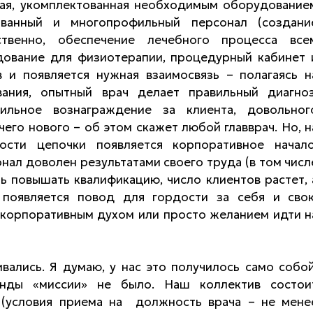
нная, укомплектованная необходимым оборудование
рованный и многопрофильный персонал (создани
ственно, обеспечение лечебного процесса все
ование для физиотерапии, процедурный кабинет 
в и появляется нужная взаимосвязь – полагаясь н
ания, опытный врач делает правильный диагноз
ильное вознаграждение за клиента, довольног
чего нового – об этом скажет любой главврач. Но, н
ости цепочки появляется корпоративное начало
ал доволен результатами своего труда (в том числ
ь повышать квалификацию, число клиентов растет, 
 появляется повод для гордости за себя и сво
: корпоративным духом или просто желанием идти н
ивались. Я думаю, у нас это получилось само собой
анды «миссии» не было. Наш коллектив состои
(условия приема на должность врача – не мене