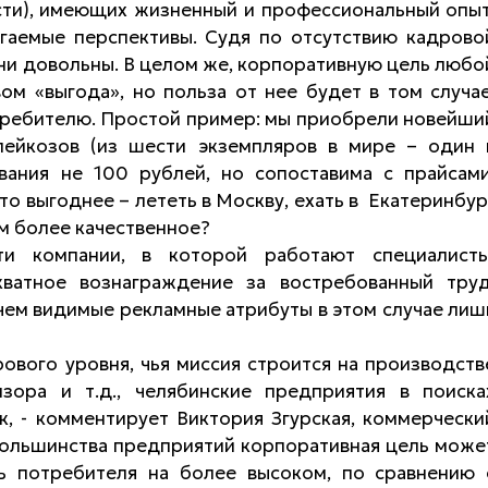
сти), имеющих жизненный и профессиональный опыт
агаемые перспективы. Судя по отсутствию кадрово
они довольны. В целом же, корпоративную цель любо
м «выгода», но польза от нее будет в том случае
отребителю. Простой пример: мы приобрели новейши
лейкозов (из шести экземпляров в мире – один 
вания не 100 рублей, но сопоставима с прайсами
то выгоднее – лететь в Москву, ехать в Екатеринбур
ем более качественное?
и компании, в которой работают специалисты
ватное вознаграждение за востребованный труд
чем видимые рекламные атрибуты в этом случае лиш
ового уровня, чья миссия строится на производств
зора и т.д., челябинские предприятия в поиска
к, - комментирует Виктория Згурская, коммерчески
большинства предприятий корпоративная цель може
ь потребителя на более высоком, по сравнению 