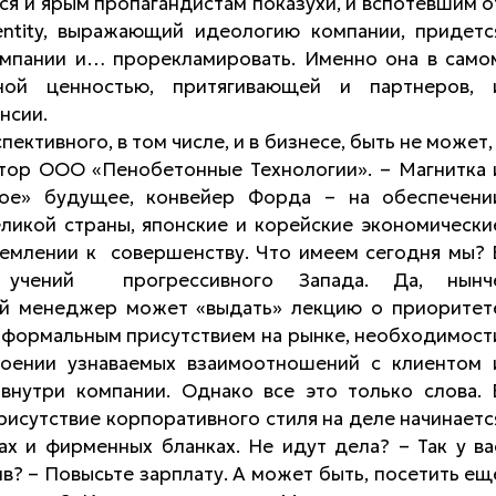
я и ярым пропагандистам показухи, и вспотевшим о
entity, выражающий идеологию компании, придетс
компании и… прорекламировать. Именно она в само
ой ценностью, притягивающей и партнеров, 
нсии.
ктивного, в том числе, и в бизнесе, быть не может, 
тор ООО «Пенобетонные Технологии». – Магнитка 
ое» будущее, конвейер Форда – на обеспечени
ликой страны, японские и корейские экономически
ремлении к совершенству. Что имеем сегодня мы? 
 учений прогрессивного Запада. Да, нынч
й менеджер может «выдать» лекцию о приоритет
 формальным присутствием на рынке, необходимост
роении узнаваемых взаимоотношений с клиентом 
нутри компании. Однако все это только слова. 
исутствие корпоративного стиля на деле начинаетс
ках и фирменных бланках. Не идут дела? – Так у ва
в? – Повысьте зарплату. А может быть, посетить ещ