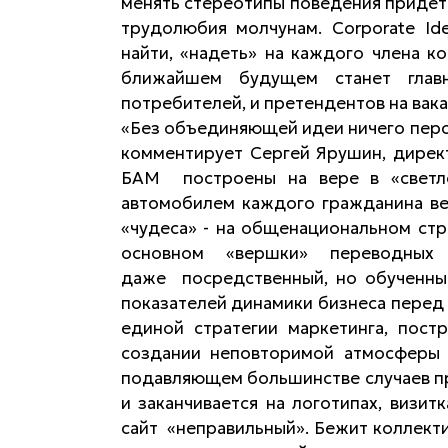
менять стереотипы поведения придетс
трудолюбия молчунам. Corporate Id
найти, «надеть» на каждого члена 
ближайшем будущем станет главн
потребителей, и претендентов на вака
«Без объединяющей идеи ничего перспе
комментирует Сергей Ярушин, дирек
БАМ построены на вере в «светл
автомобилем каждого гражданина ве
«чудеса» - на общенациональном ст
основном «вершки» переводных
даже посредственный, но обученны
показателей динамики бизнеса перед
единой стратегии маркетинга, пост
создании неповторимой атмосферы в
подавляющем большинстве случаев пр
и заканчивается на логотипах, визит
сайт «неправильный». Бежит коллекти