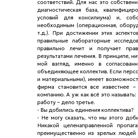
соответствий. Для нас это собстве
диагностическая база, квалифици
условий для консилиума) и, соб
необходимым (операционная, оборуд
т.д.). При достижении этих аспекто
правильные лабораторные исследов
правильно лечит и получает прав
результатами лечения. В принципе, ни
мой взгляд, именно в согласованн
объединяющее коллектив. Если персон
и материальными), имеет возможност
фирма становится все известнее –
компанию. А уж как всё это называть
работу – дело третье.
- Вы добились единения коллектива?
- Не могу сказать, что мы этого доб
Никакой целенаправленной пропаг
преимущественно из зрелых людей 