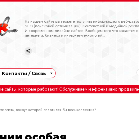
На нашем сайте вы можете получить информацию о веб-разра
SEO (поисковой оптимизации). Контекстной и медийной рекла
И современном дизайне сайтов. Вообщем того что касается в
интернета, бизнеса и интернет-технологий...
Контакты / Связь
ые сайты
, которые работают!
Обслуживаем
и
эффективно продвига
иссия», вокруг которой сплотился бы весь коллектив?
нии особая