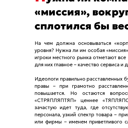
«миссия», вокру
сплотился бы ве
На чем должна основываться «корп
уровня? Нужна ли им особая «миссия»
игроки местного рынка отметают все 
для них главное – качество сервиса 
Идеологи правильно расставленных бу
правы – при грамотно расставлен
повышается. Но остаются вопро
«СТРЯПЛЯПТЯП» ценнее «ТЯПЛЯПС
зачастую идет туда, где отсутств
персонала, узкий спектр товара – пр
или фирмы – именем приветливого с