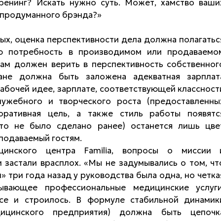
ренинг? Искать нужно суть. Может, хамство ваши
о продуманного брэнда?»
рвых, оценка перспективности дела должна полагатьс
ую потребность в производимом или продаваемо
сам должен верить в перспективность собственног
лане должна быть заложена адекватная зарплат
абочей идее, зарплате, соответствующей классност
лужебного и творческого роста (предоставленны
оративная цель, а также стиль работы появятс
это не было сделано ранее) останется лишь цве
 подаваемый гостям.
ицинского центра Familia, вопросы о миссии 
 застали врасплох. «Мы не задумывались о том, чт
» три года назад у руководства была одна, но четка
ывающее профессиональные медицинские услуги
се и строилось. В формуле стабильной динамик
дицинского предприятия) должна быть цепочк