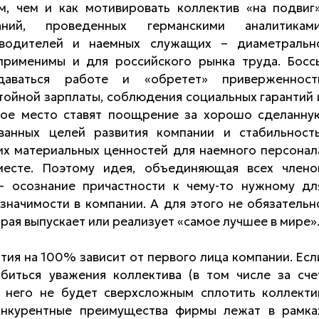
м, чем и как мотивировать коллектив «на подвиг»
аний, проведенных германскими аналитиками
оводителей и наемных служащих – диаметральн
применимы и для российского рынка труда. Босс
даваться работе и «обретет» приверженност
тойной зарплаты, соблюдения социальных гарантий 
рвое место ставят поощрение за хорошо сделанну
ванных целей развития компании и стабильность
их материальных ценностей для наемного персонал
месте. Поэтому идея, объединяющая всех члено
– осознание причастности к чему-то нужному дл
значимости в компании. А для этого не обязательн
рая выпускает или реализует «самое лучшее в мире»
ятия на 100% зависит от первого лица компании. Есл
иться уважения коллектива (в том числе за сче
я него не будет сверхсложным сплотить коллекти
онкурентные преимущества фирмы лежат в рамка