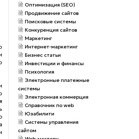
Оптимизация (SEO)
Продвижение сайтов
Поисковые системы
Конкуренция сайтов
Маркетинг
о
Интернет-маркетинг
и
Бизнес статьи
о
Инвестиции и финансы
Психология
Электронные платежные
и
системы
о
Электронная коммерция
я
Справочник по web
ь
Юзабилити
ю
Системы управления
а
сайтом
и
Web-мастеру