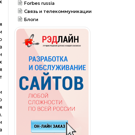
х
Forbes russia
Связь и телекоммуникации
Блоги
я
м
о
а
и
х
я
т
и
о
я
.
и
а