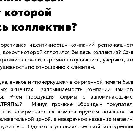
г которой
сь коллектив?
оративная идентичность» компаний региональног
, вокруг которой сплотился бы весь коллектив? Сам
громкие слова и, скромно потупившись, уверяют, чт
и душевность по отношению к клиентам.
кв, знаков и «почеркушек» в фирменной печати был
ных акцентах запоминаемость компании намног
сы: «Чем продукция фирмы с запоминающимс
ТРЯПа»? Минуя громкие «брэнды» покупател
ующая «фирменность» компенсируется лояльность
ивлекательной ценой, а невзрачное название магазин
лужащего. Однако в условиях жесткой конкуренци