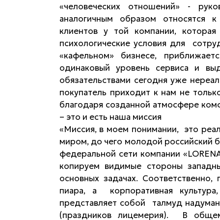
«человеческих отношений» - рук
аналогичным образом относятся к
клиентов у той компании, которая
психологические условия для сотруд
«кафельном» бизнесе, приближает
одинаковый уровень сервиса и выд
обязательствами сегодня уже нереал
покупатель приходит к нам не тольк
благодаря созданной атмосфере ком
– это и есть наша миссия
«Миссия, в моем понимании, это ре
миром, до чего молодой российский б
федеральной сети компании «LORENA
копируем видимые стороны западны
основных задачах. Соответственно, 
пиара, а корпоративная культур
представляет собой талмуд надуман
(праздников лицемерия). В обще