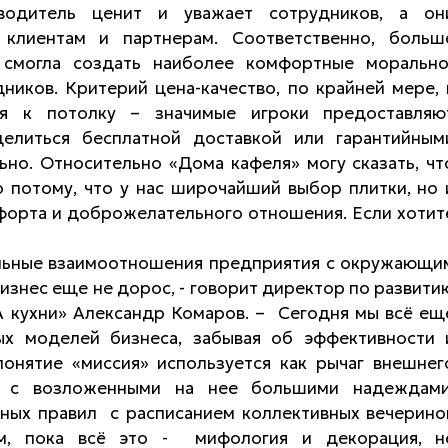
оводитель ценит и уважает сотрудников, а он
 клиентам и партнерам. Соответственно, больш
 смогла создать наиболее комфортные морально
ников. Критерий цена-качество, по крайней мере, 
ся к потолку – значимые игроки предоставляю
елиться бесплатной доставкой или гарантийным
ьно. Относительно «Дома кафеля» могу сказать, чт
о потому, что у нас широчайший выбор плитки, но 
форта и доброжелательного отношения. Если хотит
альные взаимоотношения предприятия с окружающи
изнес еще не дорос, - говорит директор по развити
 кухни» Александр Комаров. – Сегодня мы всё ещ
х моделей бизнеса, забывая об эффективности 
понятие «миссия» используется как рычаг внешнег
а, с возложенными на нее большими надеждами
ных правил с расписанием коллективных вечерино
м, пока всё это - мифология и декорация, н