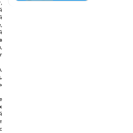
,
й
й
,
й
в
,
г
,
,
ь
е
х
й
т
с