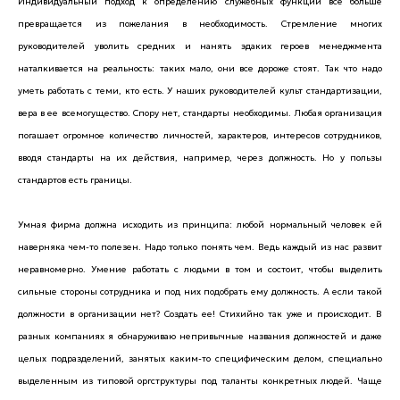
Индивидуальный подход к определению служебных функций все больше
превращается из пожелания в необходимость. Стремление многих
руководителей уволить средних и нанять эдаких героев менеджмента
наталкивается на реальность: таких мало, они все дороже стоят. Так что надо
уметь работать с теми, кто есть. У наших руководителей культ стандартизации,
вера в ее всемогущество. Спору нет, стандарты необходимы. Любая организация
погашает огромное количество личностей, характеров, интересов сотрудников,
вводя стандарты на их действия, например, через должность. Но у пользы
стандартов есть границы.
Умная фирма должна исходить из принципа: любой нормальный человек ей
наверняка чем-то полезен. Надо только понять чем. Ведь каждый из нас развит
неравномерно. Умение работать с людьми в том и состоит, чтобы выделить
сильные стороны сотрудника и под них подобрать ему должность. А если такой
должности в организации нет? Создать ее! Стихийно так уже и происходит. В
разных компаниях я обнаруживаю непривычные названия должностей и даже
целых подразделений, занятых каким-то специфическим делом, специально
выделенным из типовой оргструктуры под таланты конкретных людей. Чаще