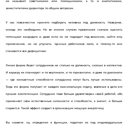
их называют советниками или помощниками, а то и аналитиками,
заместителями директора по общим вопросам.
У нас повсеместно принято подбирать человека под должность. Наверное,
иногда это необходимо. Но во многих случаях правильнее сначала оценить
потенциал кандидата и, даже если он не подходит под вакансию, найти ему
применение, но не упускать. Ценных работников мало, и почему-то они
становится все дефицитнее.
Умная фирма берет сотрудников не столько на должность, сколько в коллектив.
И карьеру их планирует и по вертикали, и по горизонтали, и даже по диагонали
— где конкретные способности сотрудника могут быть лучше использованы.
Тогда эта фирма получает от каждого максимальную отдачу, вовлекая в дело его
лучшие компетенции. Сотрудник тоже больше удовлетворен своей работой, ибо
применяет свои естественные склонности и способности, а значит, и больше
старается. Такой эффект создает в организации мощную энергетику.
Вы скажете: ну, определил я функции, подогнал их под индивидуальные