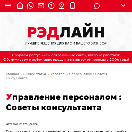
8 (924) 311-3435
РЭД
ЛАЙН
8 (800) 550-9899
(с 2:30 до 11:30 по
Мск)
ЛУЧШИЕ РЕШЕНИЯ ДЛЯ ВАС И ВАШЕГО БИЗНЕСА!
Бесплатно по России
Создаем доступные и современные сайты
, которые работают!
(4212) 658-653
Обслуживаем
и
эффективно продвигаем интернет-проекты
с 2006 года!
(4212) 637-673
Главная
Бизнес статьи
Управление персоналом : Советы
консультанта
Хабаровск, ул.Гамарника, 64
Управление персоналом :
Отдельный вход \ Левый торец здания
Пн-пт. с 9:30 до 18:30 (по Хбк)
Советы консультанта
info@lred.ru
Осторожно: стандарты
Все контакты
Предприниматели стали понимать — кто раньше, кто позже, — что грубая