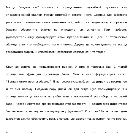
Метод “индпошива” состоит в определении служебной функции как
управленческой сделки между фирмой и сотрудником. Сделки, где работник
раскрывает потенциал своих возможностей, набор тех результатов, которые он
берется обеспечить фирме на определенных условиях. Или наоборот:
руководитель ему формулирует свои предпочтения и цели с готовностью
обсуждать то, что необходимо исполнителю. Другое дело, что далеко не всегда
требования фирмы и способности работника совпадают. Что тогда?
Крупная фирма на кондитерском рынке. У них 8 торговых баз. С главой
определяем функции директора базы. Мой клиент формулирует четко:
“Выполнение нормы оборота”. Я попросил указать базу, где директор посильнее
и открыт новому. Подумав пару дней, он дал встречную формулировку: “На
определенных условиях я могу обеспечить постоянный рост оборота на своей
базе”. Через некоторое время гендиректор заявляет: “Я решил всех директоров
баз перевести на эту же формулировку функции”. И что же? Только еще один
директор взялся обеспечить рост, а остальные держались за выполнение нормы.