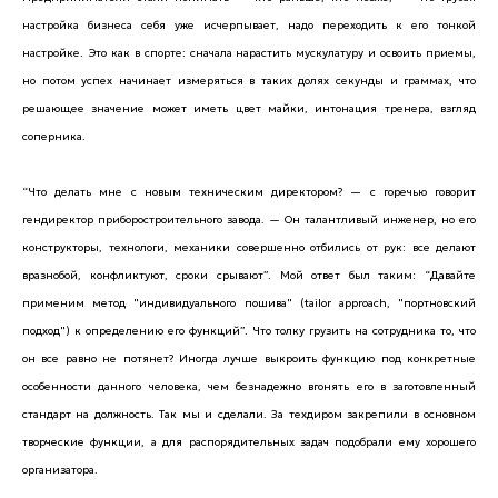
настройка бизнеса себя уже исчерпывает, надо переходить к его тонкой
настройке. Это как в спорте: сначала нарастить мускулатуру и освоить приемы,
но потом успех начинает измеряться в таких долях секунды и граммах, что
решающее значение может иметь цвет майки, интонация тренера, взгляд
соперника.
“Что делать мне с новым техническим директором? — с горечью говорит
гендиректор приборостроительного завода. — Он талантливый инженер, но его
конструкторы, технологи, механики совершенно отбились от рук: все делают
вразнобой, конфликтуют, сроки срывают”. Мой ответ был таким: “Давайте
применим метод "индивидуального пошива" (tailor approach, "портновский
подход") к определению его функций”. Что толку грузить на сотрудника то, что
он все равно не потянет? Иногда лучше выкроить функцию под конкретные
особенности данного человека, чем безнадежно вгонять его в заготовленный
стандарт на должность. Так мы и сделали. За техдиром закрепили в основном
творческие функции, а для распорядительных задач подобрали ему хорошего
организатора.