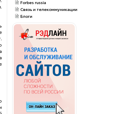
.
Forbes russia
.
Связь и телекоммуникации
Блоги
ь
е
.
о
а
а
е
о
м
й