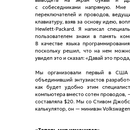
выводить на экран буквы и дру
с собеседниками напрямую. Мне 
переключателей и проводов, ведущи
клавиатуру, взяв за основу идею, во
Hewlett-Packard. Я написал специа
пользователем знаки в память ком
В качестве языка программирования
поскольку решил, что на нем можн
увидел это и сказал: «Давай это прод
Мы организовали первый в США 
объединивший энтузиастов разработо
как будет удобно этим специалист
компьютера вместо сотен проводов, —
составляла $20. Мы со Стивом Джобсо
калькулятор, он — минивэн Volkswage
«Теперь мир изменится»