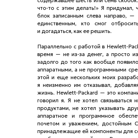
содержавшее шесть или семь скобок. 
что-то с этим делать!» Я придумал,
блок записанным слева направо, — 
единственным, кто смог отбросит
и догадаться, как ее решить.
Параллельно с работой в Hewlett-Pac
время — не из-за денег, а просто и
задолго до того как вообще появило
аппаратными, а не программными сред
этой и еще нескольких моих разраб
я неизменно им отказывал, добавляя
жизнь. Hewlett-Packard — это компа
говорил я. Я не хотел связываться 
продуктами, не хотел указывать дру
аппаратное и программное обеспеч
почетом и уважением, достойным C
принадлежащие ей компоненты для со