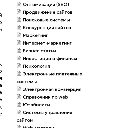
Оптимизация (SEO)
Продвижение сайтов
й
Поисковые системы
о
Конкуренция сайтов
и
Маркетинг
Интернет-маркетинг
Бизнес статьи
Инвестиции и финансы
,
Психология
о
Электронные платежные
я
системы
а
Электронная коммерция
е
Справочник по web
е
Юзабилити
,
Системы управления
е
сайтом
Web-мастеру