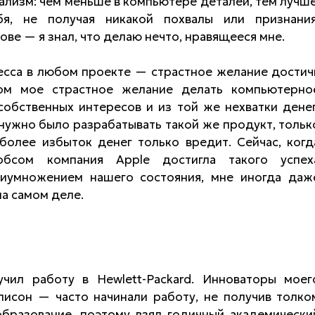
ализм: чем меньше в компьютере деталей, тем лучше
я, не получая никакой похвалы или признания
ове — я знал, что делаю нечто, нравящееся мне.
есса в любом проекте — страстное желание достич
гом мое страстное желание делать компьютерно
обственных интересов и из той же нехватки денег
е нужно было разрабатывать такой же продукт, тольк
более избыток денег только вредит. Сейчас, когд
бсом компания Apple достигла такого успех
иумножением нашего состояния, мне иногда даж
на самом деле.
чил работу в Hewlett-Packard. Инноваторы моег
исон — часто начинали работу, не получив толко
образование, поэтому взял годичный академически