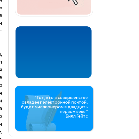
»
е
н
—
,
л
я
е
ю
я
"Тот, кто в совершенстве
и
овладеет электронной почтой,
будет миллионером в двадцать
а
первом веке."
о
Билл Гейтс
и
,