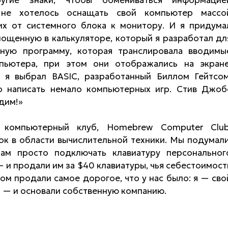
гие знаки, чтобы обмениваться информацие
не хотелось оснащать свой компьютер массо
х от системного блока к монитору. И я придума
площенную в калькуляторе, который я разработал дл
льную программу, которая транслировала вводимы
пьютера, при этом они отображались на экране
 я выбрал BASIC, разработанный Биллом Гейтсом
о написать немало компьютерных игр. Стив Джоб
адим!»
компьютерный клуб, Homebrew Computer Club
к в области вычислительной техники. Мы подумали
ам просто подключать клавиатуру персональног
 и продали им за $40 клавиатуры, чья себестоимост
м продали самое дорогое, что у нас было: я — сво
n — и основали собственную компанию.