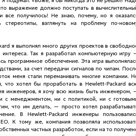
Я подумал: «Боже, я бы никогда это не решил! Над
 что выражение должно поступать в вычислительны
и все получилось! Не знаю, почему, но я оказалс
ь стереотипы, взглянуть на проблему по-новом
kard я выполнял много других проектов в свободно
з интереса. Так я разработал компьютерную игру 
сь программное обеспечение. Эта игра выполнялас
ствами, за счет передачи сигналов по чипам. Посл
оток меня стали переманивать многие компании. Н
, что хотел бы проработать в Hewlett-Packard вс
ния инженеров, я хочу всю жизнь быть инженером, 
ни с менеджментом, ни с политикой, ни с готовым
гим, что им делать, — просто хотел разрабатыват
ение. В Hewlett-Packard инженеры пользовалис
EO. К тому же, компания позволяла использоват
бственных частных разработок, если на то получен