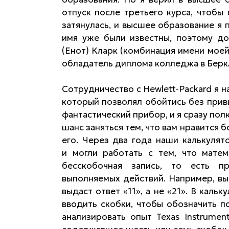
отпуск после третьего курса, чтобы 
затянулась, и высшее образование я 
имя уже были известны, поэтому д
(Енот) Кларк (комбинация имени моей
обладатель диплома колледжа в Беркл
Сотрудничество с Hewlett-Packard я 
который позволял обойтись без прив
фантастический прибор, и я сразу пол
шанс заняться тем, что вам нравится б
его. Через два года наши калькуля
и могли работать с тем, что мате
бесскобочная запись, то есть п
выполняемых действий. Например, вы
выдаст ответ «11», а не «21». В каль
вводить скобки, чтобы обозначить по
анализировать опыт Texas Instrumen