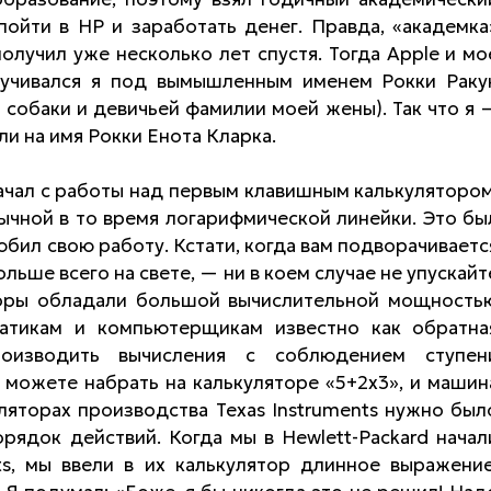
пойти в HP и заработать денег. Правда, «академка
получил уже несколько лет спустя. Тогда Apple и мо
оучивался я под вымышленным именем Рокки Раку
 собаки и девичьей фамилии моей жены). Так что я 
и на имя Рокки Енота Кларка.
начал с работы над первым клавишным калькулятором
ычной в то время логарифмической линейки. Это бы
юбил свою работу. Кстати, когда вам подворачиваетс
ольше всего на свете, — ни в коем случае не упускайт
торы обладали большой вычислительной мощность
матикам и компьютерщикам известно как обратна
роизводить вычисления с соблюдением ступен
 можете набрать на калькуляторе «5+2х3», и машин
куляторах производства Texas Instruments нужно был
рядок действий. Когда мы в Hewlett-Packard начал
ts, мы ввели в их калькулятор длинное выражение