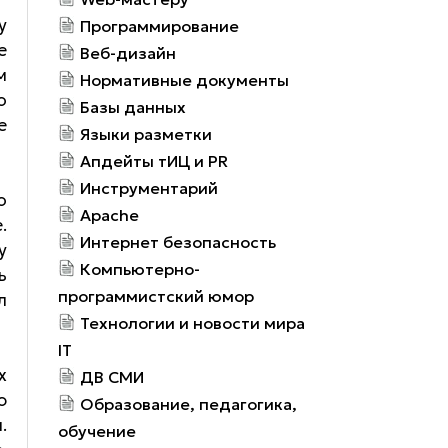
у
Программирование
е
Веб-дизайн
м
Нормативные документы
о
Базы данных
е
Языки разметки
Апдейты тИЦ и PR
Инструментарий
о
Apache
.
Интернет безопасность
у
Компьютерно-
ь
программистский юмор
л
Технологии и новости мира
IT
х
ДВ СМИ
ю
Образование, педагогика,
.
обучение