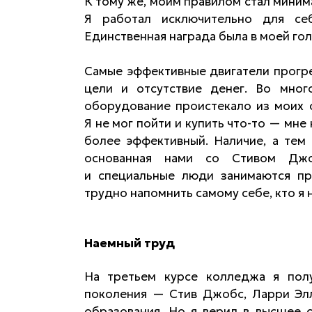
К тому же, моим правилом стал миним
Я работал исключительно для себ
Единственная награда была в моей гол
Самые эффективные двигатели прогр
цели и отсутствие денег. Во мно
оборудование проистекало из моих с
Я не мог пойти и купить что-то — мн
более эффективный. Наличие, а тем 
основанная нами со Стивом Джо
и специальные люди занимаются пр
трудно напомнить самому себе, кто я 
Наемный труд
На третьем курсе колледжа я полу
поколения — Стив Джобс, Ларри Элл
образования. Но я верил в высшее 