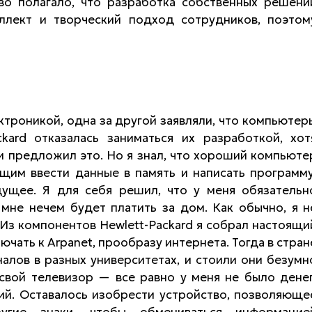
во полагало, что разработка собственных решени
ллект и творческий подход сотрудников, поэтом
троникой, одна за другой заявляли, что компьютер
kard отказалась заниматься их разработкой, хот
 предложил это. Но я знал, что хороший компьюте
щим ввести данные в память и написать программу
ущее. Я для себя решил, что у меня обязательн
мне нечем будет платить за дом. Как обычно, я н
. Из компонентов Hewlett-Packard я собрал настоящи
чать к Arpanet, прообразу интернета. Тогда в стран
алов в разных университетах, и стоили они безумн
 свой телевизор — все равно у меня не было денег
ий. Оставалось изобрести устройство, позволяюще