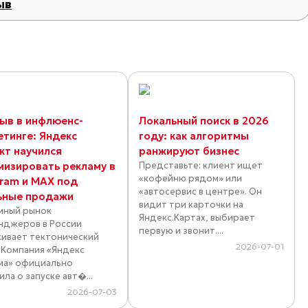
ыв
ыв в инфлюенс-
Локальный поиск в 2026
етинге: Яндекс
году: как алгоритмы
кт научился
ранжируют бизнес
мизировать рекламу в
Представьте: клиент ищет
«кофейню рядом» или
gram и MAX под
«автосервис в центре». Он
ьные продажи
видит три карточки на
мный рынок
Яндекс.Картах, выбирает
нджеров в России
первую и звонит....
ивает тектонический
2026-07-01
. Компания «Яндекс
ма» официально
ла о запуске авт�...
2026-07-03