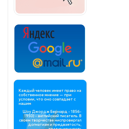
Каждый человек имеет право на
собственное мнение — при
условии, что оно совпадает с
нашим
Шоу Джордж Бернард - 1856-
1950) - английский писатель. В
своем творчестве ниспровергал
догматизм и предвзятость,
традиционность