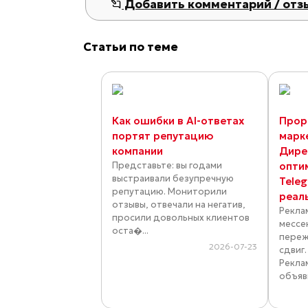
Добавить комментарий / отз
Статьи по теме
Как ошибки в AI-ответах
Прор
портят репутацию
марк
компании
Дире
Представьте: вы годами
опти
выстраивали безупречную
Tele
репутацию. Мониторили
реал
отзывы, отвечали на негатив,
Рекла
просили довольных клиентов
мессе
оста�...
переж
2026-07-23
сдвиг
Рекла
объяви