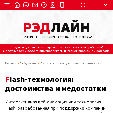
8 (924) 311-3435
РЭД
ЛАЙН
8 (800) 550-9899
(с 2:30 до 11:30 по
Мск)
ЛУЧШИЕ РЕШЕНИЯ ДЛЯ ВАС И ВАШЕГО БИЗНЕСА!
Бесплатно по России
Создаем доступные и современные сайты
, которые работают!
(4212) 658-653
Обслуживаем
и
эффективно продвигаем интернет-проекты
с 2006 года!
(4212) 637-673
Главная
Веб-дизайн
Flash-технология: достоинства и недостатки
Хабаровск, ул.Гамарника, 64
Flash-технология:
Отдельный вход \ Левый торец здания
достоинства и недостатки
Пн-пт. с 9:30 до 18:30 (по Хбк)
info@lred.ru
Интерактивная веб-анимация или технология
Flash, разработанная при поддержке компании
Все контакты