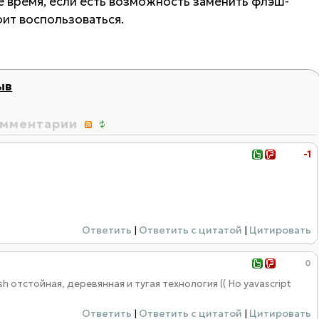
е время, если есть возможность заменить флэш-
оит воспользоваться.
ыв
мментарии
-1
Ответить
|
Ответить с цитатой
|
Цитировать
0
h отстойная, деревянная и тугая технология (( Но yavascript
Ответить
|
Ответить с цитатой
|
Цитировать