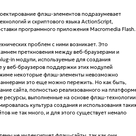
проектирование флэш-элементов подразумевает
нологий и скриптового языка ActionScript,
ставки программного приложения Macromedia Flash.
хнических проблем с ними возникает. Это
, камнем преткновения между веб-браузерами и
plug-in модули, используемые для создания
е у веб-браузеров поддержки этих модулей
режиме некоторые флэш-элементы невозможно
баннерами это еще можно пережить. Но как быть,
ание сайта, полностью реализованного на платформ
аде ресурсы, выполненные на основе флэш-технологии
мировалась культура создания и использования таки
йтов не так много, и для этого существует немало
темы не индексирует флэш-сайты, так как они