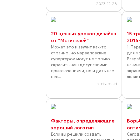
2023-12-28
20 ценных уроков дизайна
15 т
от "Мстителей"
2014
Может это и звучит как-то
1. Пе
странно, но марвеловские
для м
супергерои могут не только
Разра
скрасить наш досуг своими
начин
приключениями, но и дать нам
экран
нес...
являет
2015-05-11
Факторы, определяющие
Борь
хороший логотип
опти
Если вы решили создать
Сегод