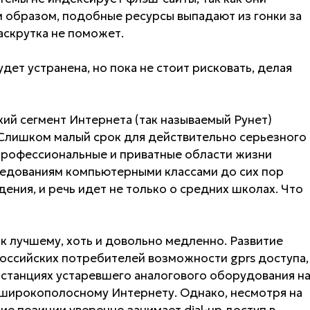
м образом, подобные ресурсы выпадают из гонки за
раскрутка не поможет.
ет устранена, но пока не стоит рисковать, делая
ский сегмент Интернета (так называемый Рунет)
 Слишком малый срок для действительно серьезного
профессиональные и приватные области жизни
ледованиям компьютерными классами до сих пор
ения, и речь идет не только о средних школах. Что
к лучшему, хоть и довольно медленно. Развитие
оссийских потребителей возможности gprs доступа,
 станциях устаревшего аналогового оборудования н
 широкополосному Интернету. Однако, несмотря на
е позиции уверенно занимает dial-up доступ в