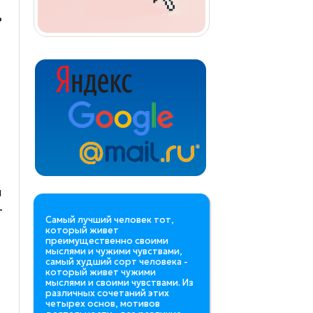
ь
я
-
Самый лучший человек тот,
который живет
преимущественно своими
мыслями и чужими чувствами,
самый худший сорт человека -
который живет чужими
мыслями и своими чувствами. Из
различных сочетаний этих
четырех основ, мотивов