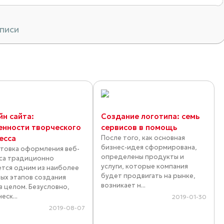
аписи
йн сайта:
Создание логотипа: семь
енности творческого
сервисов в помощь
есса
После того, как основная
бизнес-идея сформирована,
товка оформления веб-
определены продукты и
са традиционно
услуги, которые компания
ется одним из наиболее
будет продвигать на рынке,
ых этапов создания
возникает н...
 в целом. Безусловно,
еск...
2019-01-30
2019-08-07