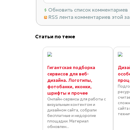
Обновить список комментариев
RSS лента комментариев этой з
Статьи по теме
Гигантская подборка
Диза
сервисов для веб-
особ
дизайна. Логотипы,
проц
фотобанки, иконки,
Подго
ресур
шрифты и прочее
счита
Онлайн-сервисы для работы с
сложн
визуальным контентом и
сайта
дизайном сайта, собрали
технич
бесплатные и недорогие
площадки. Материал
обновлен...