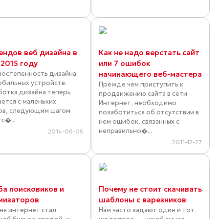
рендов веб дизайна в
Как не надо верстать сайт
-2015 году
или 7 ошибок
рвостепенность дизайна
начинающего веб-мастера
обильных устройств.
Прежде чем приступить к
ботка дизайна теперь
продвижению сайта в сети
ается с маленьких
Интернет, необходимо
ов, следующим шагом
позаботиться об отсутствии в
с�...
нем ошибок, связанных с
неправильно�...
2014-06-05
2011-12-27
ба поисковиков и
Почему не стоит скачивать
мизаторов
шаблоны с варезников
ня интернет стал
Нам часто задают один и тот