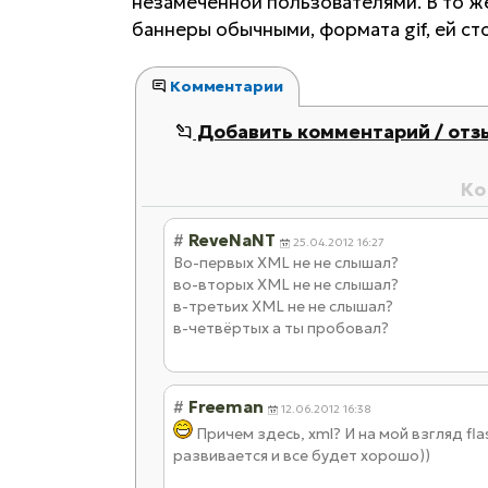
незамеченной пользователями. В то ж
баннеры обычными, формата gif, ей ст
Комментарии
Добавить комментарий / отз
Ко
#
ReveNaNT
25.04.2012 16:27
Во-первых XML не не слышал?
во-вторых XML не не слышал?
в-третьих XML не не слышал?
в-четвёртых а ты пробовал?
#
Freeman
12.06.2012 16:38
Причем здесь, xml? И на мой взгляд flas
развивается и все будет хорошо))