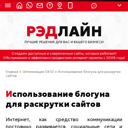
8 (924) 311-3435
РЭД
ЛАЙН
8 (800) 550-9899
(с 2:30 до 11:30 по
Мск)
ЛУЧШИЕ РЕШЕНИЯ ДЛЯ ВАС И ВАШЕГО БИЗНЕСА!
Бесплатно по России
Создаем доступные и современные сайты
, которые работают!
(4212) 658-653
Обслуживаем
и
эффективно продвигаем интернет-проекты
с 2006 года!
(4212) 637-673
Главная
Оптимизация (SEO)
Использование блогуна для раскрутки
сайтов
Хабаровск, ул.Гамарника, 64
Использование блогуна
Отдельный вход \ Левый торец здания
Пн-пт. с 9:30 до 18:30 (по Хбк)
для раскрутки сайтов
info@lred.ru
Интернет, как средство коммуникации
постоянно развивается, социальные сети и
Все контакты