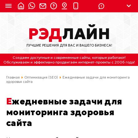
8 (924) 311-3435
РЭД
ЛАЙН
8 (800) 550-9899
(с 2:30 до 11:30 по
Мск)
ЛУЧШИЕ РЕШЕНИЯ ДЛЯ ВАС И ВАШЕГО БИЗНЕСА!
Бесплатно по России
Создаем доступные и современные сайты
, которые работают!
(4212) 658-653
Обслуживаем
и
эффективно продвигаем интернет-проекты
с 2006 года!
(4212) 637-673
Главная
Оптимизация (SEO)
Ежедневные задачи для мониторинга
здоровья сайта
Хабаровск, ул.Гамарника, 64
Ежедневные задачи для
Отдельный вход \ Левый торец здания
Пн-пт. с 9:30 до 18:30 (по Хбк)
мониторинга здоровья
сайта
info@lred.ru
Все контакты