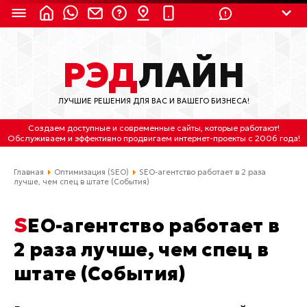
8 (924) 311-3435
РЭД
ЛАЙН
8 (800) 550-9899
(с 2:30 до 11:30 по
Мск)
ЛУЧШИЕ РЕШЕНИЯ ДЛЯ ВАС И ВАШЕГО БИЗНЕСА!
Бесплатно по России
Создаем доступные и современные сайты
, которые работают!
(4212) 658-653
Обслуживаем
и
эффективно продвигаем интернет-проекты
с 2006 года!
(4212) 637-673
Главная
Оптимизация (SEO)
SEO-агентство работает в 2 раза
лучше, чем спец в штате (События)
Хабаровск, ул.Гамарника, 64
SEO-агентство работает в
Отдельный вход \ Левый торец здания
Пн-пт. с 9:30 до 18:30 (по Хбк)
2 раза лучше, чем спец в
штате (События)
info@lred.ru
Все контакты