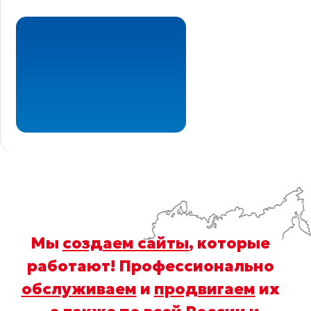
Мы
создаем сайты
, которые
работают! Профессионально
обслуживаем
и
продвигаем
их