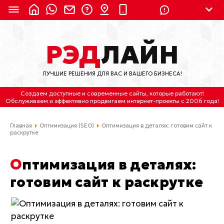
8 (924) 311-3435
РЭД
ЛАЙН
8 (800) 550-9899
(с 2:30 до 11:30 по
Мск)
ЛУЧШИЕ РЕШЕНИЯ ДЛЯ ВАС И ВАШЕГО БИЗНЕСА!
Бесплатно по России
Создаем доступные и современные сайты
, которые работают!
(4212) 658-653
Обслуживаем
и
эффективно продвигаем интернет-проекты
с 2006 года!
(4212) 637-673
Главная
Оптимизация (SEO)
Оптимизация в деталях: готовим сайт к
раскрутке
Хабаровск, ул.Гамарника, 64
Оптимизация в деталях:
Отдельный вход \ Левый торец здания
Пн-пт. с 9:30 до 18:30 (по Хбк)
готовим сайт к раскрутке
info@lred.ru
Все контакты