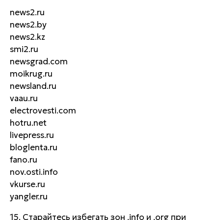
news2.ru
news2.by
news2.kz
smi2.ru
newsgrad.com
moikrug.ru
newsland.ru
vaau.ru
electrovesti.com
hotru.net
livepress.ru
bloglenta.ru
fano.ru
nov.osti.info
vkurse.ru
yangler.ru
15. Старайтесь избегать зон .info и .org при