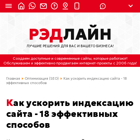
8 (924) 311-3435
РЭД
ЛАЙН
8 (800) 550-9899
(с 2:30 до 11:30 по
Мск)
ЛУЧШИЕ РЕШЕНИЯ ДЛЯ ВАС И ВАШЕГО БИЗНЕСА!
Бесплатно по России
Создаем доступные и современные сайты
, которые работают!
(4212) 658-653
Обслуживаем
и
эффективно продвигаем интернет-проекты
с 2006 года!
(4212) 637-673
Главная
Оптимизация (SEO)
Как ускорить индексацию сайта - 18
эффективных способов
Хабаровск, ул.Гамарника, 64
Как ускорить индексацию
Отдельный вход \ Левый торец здания
Пн-пт. с 9:30 до 18:30 (по Хбк)
сайта - 18 эффективных
способов
info@lred.ru
Все контакты