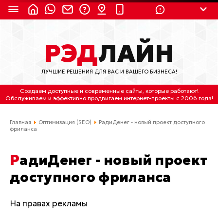
8 (924) 311-3435
РЭД
ЛАЙН
8 (800) 550-9899
(с 2:30 до 11:30 по
Мск)
ЛУЧШИЕ РЕШЕНИЯ ДЛЯ ВАС И ВАШЕГО БИЗНЕСА!
Бесплатно по России
Создаем доступные и современные сайты
, которые работают!
(4212) 658-653
Обслуживаем
и
эффективно продвигаем интернет-проекты
с 2006 года!
(4212) 637-673
Главная
Оптимизация (SEO)
РадиДенег - новый проект доступного
фриланса
Хабаровск, ул.Гамарника, 64
РадиДенег - новый проект
Отдельный вход \ Левый торец здания
Пн-пт. с 9:30 до 18:30 (по Хбк)
доступного фриланса
info@lred.ru
На правах рекламы
Все контакты