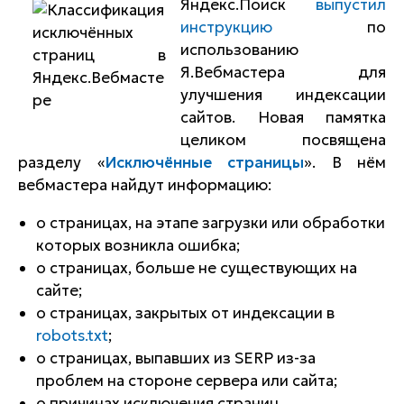
Яндекс.Поиск
выпустил
инструкцию
по
использованию
Я.Вебмастера для
улучшения индексации
сайтов. Новая памятка
целиком посвящена
разделу «
Исключённые страницы
». В нём
вебмастера найдут информацию:
о страницах, на этапе загрузки или обработки
которых возникла ошибка;
о страницах, больше не существующих на
сайте;
о страницах, закрытых от индексации в
robots.txt
;
о страницах, выпавших из SERP из-за
проблем на стороне сервера или сайта;
о причинах исключения страниц.