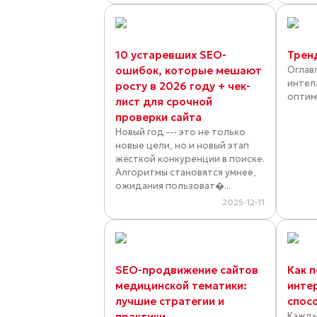
10 устаревших SEO-
Трен
ошибок, которые мешают
Оглав
интел
росту в 2026 году + чек-
оптими
лист для срочной
проверки сайта
Новый год --- это не только
новые цели, но и новый этап
жёсткой конкуренции в поиске.
Алгоритмы становятся умнее,
ожидания пользоват�...
2025-12-11
SEO-продвижение сайтов
Как 
медицинской тематики:
инте
лучшие стратегии и
спос
практики
Кажды