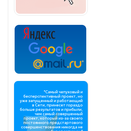
"Самый чепуховый и
бесперспективный проект, но
уже запущенный и работающий
в Сети, принесет гораздо
больше результатов и прибыли,
чем самый совершенный
проект, который из-за своего
постоянного предстартового
совершенствования никогда не