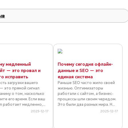
ыв
му медленный
Почему сегодня офлайн-
айт — это провал и
данные и SEO — это
то исправить
единая система
сть загрузки вашего
Раньше SEO часто жило своей
 — это прямой сигнал
жизнью. Оптимизаторы
анину о том, насколько
работали с сайтом, а бизнес-
ите его время. Если ваш
процессы шли своим чередом.
л работает медленно,...
Это были два разных мира. Н...
2025-12-17
2025-12-17