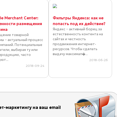
e Merchant Center:
Фильтры Яндекса: как не
енности размещения
попасть под их действие?
зина
Яндекс − активный борец за
естественность контента на
щение товарной
сайтах и честность
мы − актуальный процесс
продвижения интернет-
омпаний. Потенциальные
ресурсов. Чтобы сделать
атели, выбирая ту или
выдачу максимал�...
продукцию, часто
ют...
2018-06-26
2018-09-24
т-маркетингу на ваш email