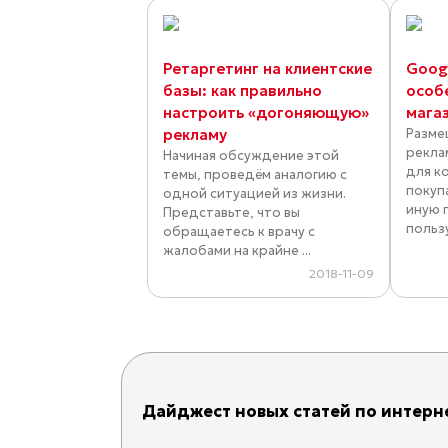
Ретаргетинг на клиентские
Googl
базы: как правильно
особ
настроить «догоняющую»
мага
рекламу
Разме
рекла
Начиная обсуждение этой
для к
темы, проведём аналогию с
покуп
одной ситуацией из жизни.
иную 
Представьте, что вы
пользу
обращаетесь к врачу с
жалобами на крайне ...
2018-11-09
Дайджест новых статей по интерне