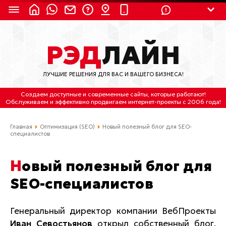
8 (924) 311-3435
РЭД
ЛАЙН
8 (800) 550-9899
(с 2:30 до 11:30 по
Мск)
ЛУЧШИЕ РЕШЕНИЯ ДЛЯ ВАС И ВАШЕГО БИЗНЕСА!
Бесплатно по России
Создаем доступные и современные сайты
, которые работают!
(4212) 658-653
Обслуживаем
и
эффективно продвигаем интернет-проекты
с 2006 года!
(4212) 637-673
Главная
Оптимизация (SEO)
Новый полезный блог для SEO-
специалистов
Хабаровск, ул.Гамарника, 64
Новый полезный блог для
Отдельный вход \ Левый торец здания
Пн-пт. с 9:30 до 18:30 (по Хбк)
SEO-специалистов
info@lred.ru
Генеральный директор компании ВебПроекты
Иван Севостьянов
Все контакты
открыл собственный блог.