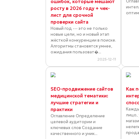
ошибок, которые мешают
Оглав
интел
росту в 2026 году + чек-
оптими
лист для срочной
проверки сайта
Новый год --- это не только
новые цели, но и новый этап
жёсткой конкуренции в поиске.
Алгоритмы становятся умнее,
ожидания пользоват�...
2025-12-11
SEO-продвижение сайтов
Как 
медицинской тематики:
инте
лучшие стратегии и
спос
практики
Кажды
лицо,
Оглавление Определение
магаз
целевой аудитории и
нелег
ключевых слов Создание
прода
качественного и уник...