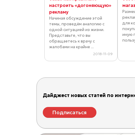
настроить «догоняющую»
мага
рекламу
Разме
рекла
Начиная обсуждение этой
для к
темы, проведём аналогию с
покуп
одной ситуацией из жизни.
иную 
Представьте, что вы
пользу
обращаетесь к врачу с
жалобами на крайне ...
2018-11-09
Дайджест новых статей по интерне
Подписаться