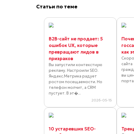
Статьи по теме
B2B-сайт не продает: 5
Поче
ошибок UX, которые
госс
превращают лидов в
как э
призраков
Скоро
сайта
Вы запустили контекстную
гражд
рекламу. Настроили SEO.
вы цен
Яндекс.Метрика радует
порта
ростом посещаемости. Но
телефон молчит, а CRM
пустует. В эт�...
2026-05-15
10 устаревших SEO-
Трен