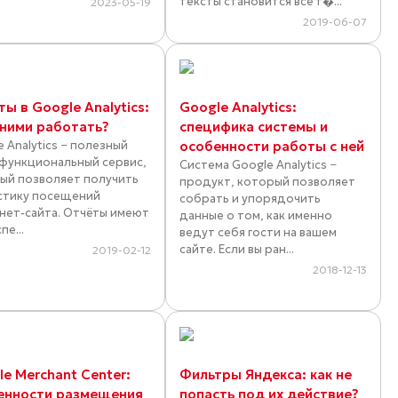
тексты становится всё т�...
2023-05-19
2019-06-07
ы в Google Analytics:
Google Analytics:
 ними работать?
специфика системы и
 Analytics − полезный
особенности работы с ней
функциональный сервис,
Система Google Analytics −
ый позволяет получить
продукт, который позволяет
стику посещений
собрать и упорядочить
нет-сайта. Отчёты имеют
данные о том, как именно
пе...
ведут себя гости на вашем
сайте. Если вы ран...
2019-02-12
2018-12-13
e Merchant Center:
Фильтры Яндекса: как не
енности размещения
попасть под их действие?