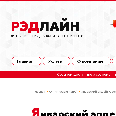
РЭД
ЛАЙН
ЛУЧШИЕ РЕШЕНИЯ ДЛЯ ВАС И ВАШЕГО БИЗНЕСА!
Главная
Услуги
О компании
Создаем доступные и современн
Главная
Оптимизация (SEO)
Январский апдейт Goog
Я
нварский апде