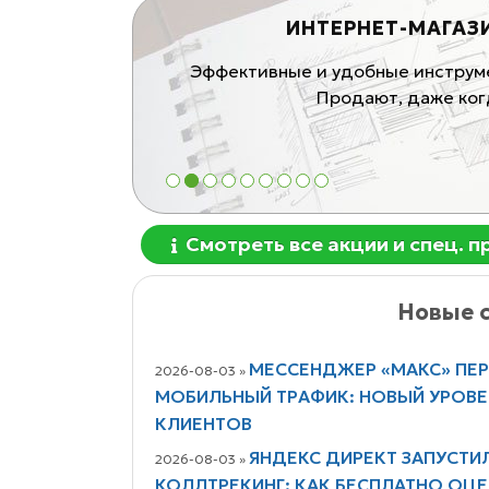
ИНТЕРНЕТ-МАГАЗ
ивные продающие
Эффективные и удобные инструмен
блей
Продают, даже когд
1
2
3
4
5
6
7
8
9
Смотреть все акции и спец. 
Новые с
МЕССЕНДЖЕР «МАКС» ПЕ
2026-08-03 »
МОБИЛЬНЫЙ ТРАФИК: НОВЫЙ УРОВ
КЛИЕНТОВ
ЯНДЕКС ДИРЕКТ ЗАПУСТИ
2026-08-03 »
КОЛЛТРЕКИНГ: КАК БЕСПЛАТНО ОЦЕ