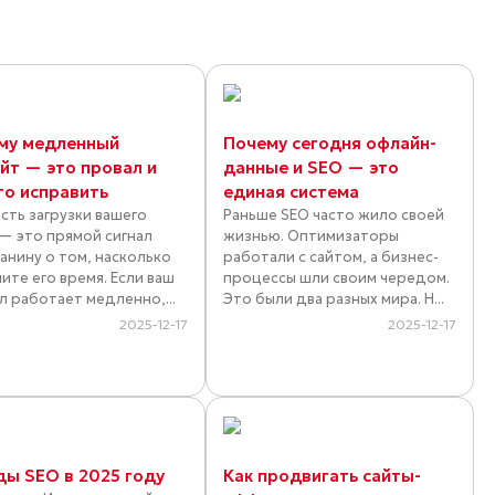
му медленный
Почему сегодня офлайн-
айт — это провал и
данные и SEO — это
то исправить
единая система
сть загрузки вашего
Раньше SEO часто жило своей
 — это прямой сигнал
жизнью. Оптимизаторы
анину о том, насколько
работали с сайтом, а бизнес-
ите его время. Если ваш
процессы шли своим чередом.
л работает медленно,...
Это были два разных мира. Н...
2025-12-17
2025-12-17
ды SEO в 2025 году
Как продвигать сайты-