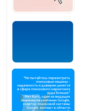
"Не пытайтесь перехитрить
поисковые машины -
надежность и доверие ценятся
в сфере поискового маркетинга
куда больше."
Мэт Катс, один из ведущих
инженеров компании Google,
соавтор поисковой системы
Google, эксперт в области