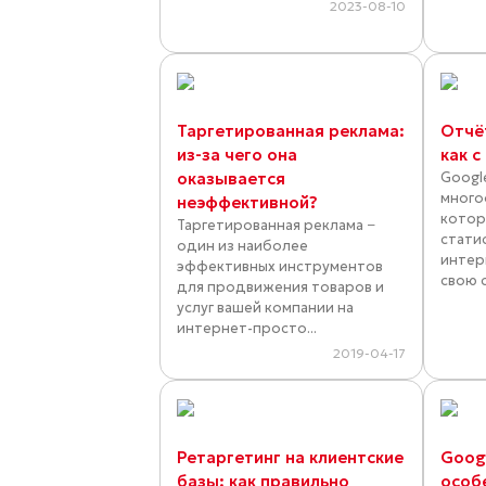
2023-08-10
Таргетированная реклама:
Отчёт
из-за чего она
как с
оказывается
Google
много
неэффективной?
котор
Таргетированная реклама −
стати
один из наиболее
интер
эффективных инструментов
свою с
для продвижения товаров и
услуг вашей компании на
интернет-просто...
2019-04-17
Ретаргетинг на клиентские
Googl
базы: как правильно
особ