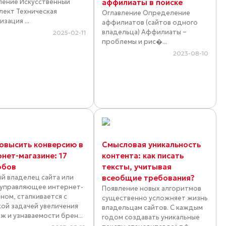
ление Искусственный
аффилиаты в поиске
лект Техническая
Оглавление Определение
зация ...
аффилиатов (сайтов одного
владельца) Аффилиаты –
2025-02-11
проблемы и рис�...
2023-08-10
повысить конверсию в
Смысловая уникальность
рнет-магазине: 17
контента: как писать
обов
тексты, учитывая
й владелец сайта или
всеобщие требования?
 управляющее интернет-
Появление новых алгоритмов
ином, сталкивается с
существенно усложняет жизнь
кой задачей увеличения
владельцам сайтов. С каждым
ж и узнаваемости брен...
годом создавать уникальные