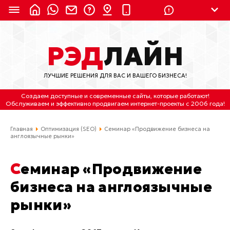
8 (924) 311-3435
РЭД
ЛАЙН
8 (800) 550-9899
(с 2:30 до 11:30 по
Мск)
ЛУЧШИЕ РЕШЕНИЯ ДЛЯ ВАС И ВАШЕГО БИЗНЕСА!
Бесплатно по России
Создаем доступные и современные сайты
, которые работают!
(4212) 658-653
Обслуживаем
и
эффективно продвигаем интернет-проекты
с 2006 года!
(4212) 637-673
Главная
Оптимизация (SEO)
Семинар «Продвижение бизнеса на
англоязычные рынки»
Хабаровск, ул.Гамарника, 64
Семинар «Продвижение
Отдельный вход \ Левый торец здания
Пн-пт. с 9:30 до 18:30 (по Хбк)
бизнеса на англоязычные
рынки»
info@lred.ru
Все контакты