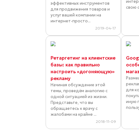
интер
эффективных инструментов
свою с
для продвижения товаров и
услуг вашей компании на
интернет-просто...
2019-04-17
Ретаргетинг на клиентские
Googl
базы: как правильно
особ
настроить «догоняющую»
мага
рекламу
Разме
рекла
Начиная обсуждение этой
для к
темы, проведём аналогию с
покуп
одной ситуацией из жизни.
иную 
Представьте, что вы
пользу
обращаетесь к врачу с
жалобами на крайне ...
2018-11-09