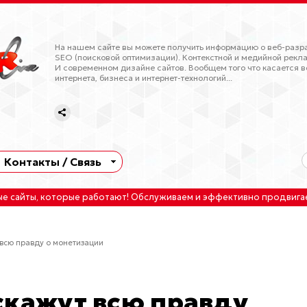
На нашем сайте вы можете получить информацию о веб-разра
SEO (поисковой оптимизации). Контекстной и медийной рекла
И современном дизайне сайтов. Вообщем того что касается в
интернета, бизнеса и интернет-технологий...
Контакты / Связь
ые сайты
, которые работают!
Обслуживаем
и
эффективно продвига
всю правду о монетизации
скажут всю правду