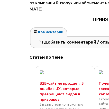
от компании Rusonyx или абонемент на
MATE).
ПРИНЯТ
Комментарии
Добавить комментарий / отз
Статьи по теме
B2B-сайт не продает: 5
Поче
ошибок UX, которые
госс
превращают лидов в
как э
призраков
Скоро
сайта
Вы запустили контекстную
гражд