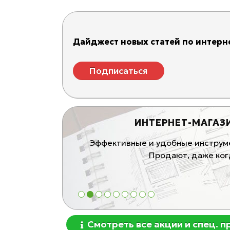
Дайджест новых статей по интерне
Подписаться
ИНТЕРНЕТ-МАГАЗ
ивные продающие
Эффективные и удобные инструмен
блей
Продают, даже когд
1
2
3
4
5
6
7
8
9
Смотреть все акции и спец. 