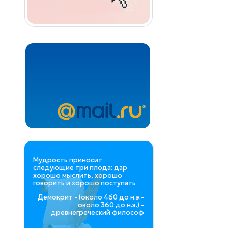
Мудрость приносит
следующие три плода: дар
хорошо мыслить, хорошо
говорить и хорошо поступать
Демокрит - (около 460 до н.э.-
около 360 до н.э.) -
древнегреческий философ