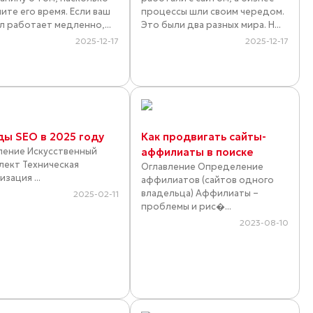
ите его время. Если ваш
процессы шли своим чередом.
л работает медленно,...
Это были два разных мира. Н...
2025-12-17
2025-12-17
ды SEO в 2025 году
Как продвигать сайты-
ление Искусственный
аффилиаты в поиске
лект Техническая
Оглавление Определение
зация ...
аффилиатов (сайтов одного
владельца) Аффилиаты –
2025-02-11
проблемы и рис�...
2023-08-10