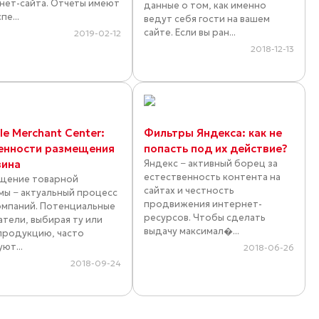
нет-сайта. Отчёты имеют
данные о том, как именно
пе...
ведут себя гости на вашем
сайте. Если вы ран...
2019-02-12
2018-12-13
e Merchant Center:
Фильтры Яндекса: как не
енности размещения
попасть под их действие?
зина
Яндекс − активный борец за
естественность контента на
щение товарной
сайтах и честность
мы − актуальный процесс
продвижения интернет-
омпаний. Потенциальные
ресурсов. Чтобы сделать
атели, выбирая ту или
выдачу максимал�...
продукцию, часто
ют...
2018-06-26
2018-09-24