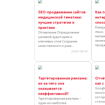
SEO-продвижение сайтов
Как 
медицинской тематики:
инте
лучшие стратегии и
спос
практики
Кажды
лицо,
Оглавление Определение
магаз
целевой аудитории и
нелег
ключевых слов Создание
прода
качественного и уник...
2023-08-10
Таргетированная реклама:
Отчёт
из-за чего она
как с
оказывается
Google
много
неэффективной?
котор
Таргетированная реклама −
стати
один из наиболее