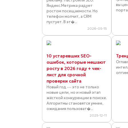
рекламу. Настроили SEO.
вы цен
Яндекс.Метрика радует
порта
ростом посещаемости. Но
телефон молчит, а CRM
пустует. В эт�...
2026-05-15
10 устаревших SEO-
Трен
ошибок, которые мешают
Оглав
интел
росту в 2026 году + чек-
оптими
лист для срочной
проверки сайта
Новый год --- это не только
новые цели, но и новый этап
жёсткой конкуренции в поиске.
Алгоритмы становятся умнее,
ожидания пользоват�...
2025-12-11