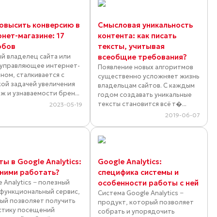
повысить конверсию в
Смысловая уникальность
рнет-магазине: 17
контента: как писать
обов
тексты, учитывая
й владелец сайта или
всеобщие требования?
 управляющее интернет-
Появление новых алгоритмов
ином, сталкивается с
существенно усложняет жизнь
кой задачей увеличения
владельцам сайтов. С каждым
ж и узнаваемости брен...
годом создавать уникальные
тексты становится всё т�...
2023-05-19
2019-06-07
ы в Google Analytics:
Google Analytics:
 ними работать?
специфика системы и
 Analytics − полезный
особенности работы с ней
функциональный сервис,
Система Google Analytics −
ый позволяет получить
продукт, который позволяет
стику посещений
собрать и упорядочить