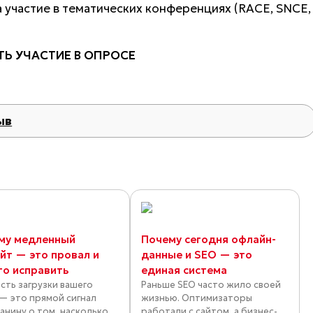
 участие в тематических конференциях (RACE, SNCE,
Ь УЧАСТИЕ В ОПРОСЕ
ыв
му медленный
Почему сегодня офлайн-
айт — это провал и
данные и SEO — это
то исправить
единая система
сть загрузки вашего
Раньше SEO часто жило своей
 — это прямой сигнал
жизнью. Оптимизаторы
анину о том, насколько
работали с сайтом, а бизнес-