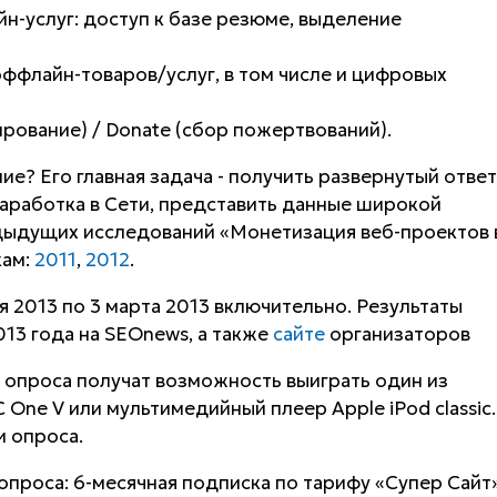
н-услуг: доступ к базе резюме, выделение
ффлайн-товаров/услуг, в том числе и цифровых
рование) / Donate (сбор пожертвований).
е? Его главная задача - получить развернутый ответ
аработка в Сети, представить данные широкой
дыдущих исследований «Монетизация веб-проектов 
кам:
2011
,
2012
.
я 2013 по 3 марта 2013 включительно. Результаты
013 года на SEOnews, а также
сайте
организаторов
 опроса получат возможность выиграть один из
One V или мультимедийный плеер Apple iPod classic.
 опроса.
проса: 6-месячная подписка по тарифу «Супер Сайт