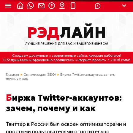
8 (924) 311-3435
РЭД
ЛАЙН
8 (800) 550-9899
(с 2:30 до 11:30 по
Мск)
ЛУЧШИЕ РЕШЕНИЯ ДЛЯ ВАС И ВАШЕГО БИЗНЕСА!
Бесплатно по России
Создаем доступные и современные сайты
, которые работают!
(4212) 658-653
Обслуживаем
и
эффективно продвигаем интернет-проекты
с 2006 года!
(4212) 637-673
Главная
Оптимизация (SEO)
Биржа Twitter-аккаунтов: зачем,
почему и как
Хабаровск, ул.Гамарника, 64
Биржа Twitter-аккаунтов:
Отдельный вход \ Левый торец здания
Пн-пт. с 9:30 до 18:30 (по Хбк)
зачем, почему и как
info@lred.ru
Твиттер в России был освоен оптимизаторами и
простыми пользователями относительно
Все контакты