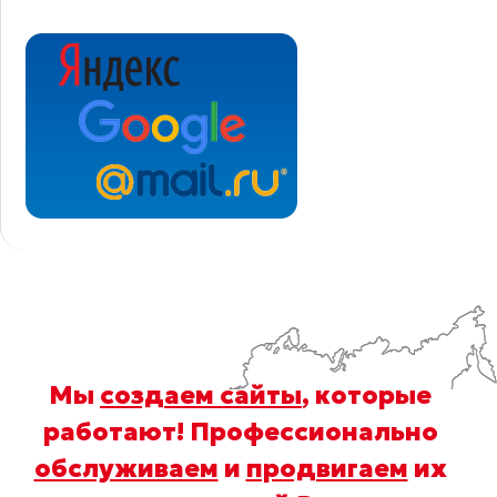
Мы
создаем сайты
, которые
работают! Профессионально
обслуживаем
и
продвигаем
их