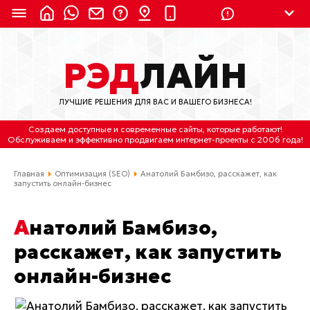
8 (924) 311-3435
РЭД
ЛАЙН
8 (800) 550-9899
(с 2:30 до 11:30 по
Мск)
ЛУЧШИЕ РЕШЕНИЯ ДЛЯ ВАС И ВАШЕГО БИЗНЕСА!
Бесплатно по России
Создаем доступные и современные сайты
, которые работают!
(4212) 658-653
Обслуживаем
и
эффективно продвигаем интернет-проекты
с 2006 года!
(4212) 637-673
Главная
Оптимизация (SEO)
Анатолий Бамбизо, расскажет, как
запустить онлайн-бизнес
Хабаровск, ул.Гамарника, 64
Анатолий Бамбизо,
Отдельный вход \ Левый торец здания
Пн-пт. с 9:30 до 18:30 (по Хбк)
расскажет, как запустить
онлайн-бизнес
info@lred.ru
Все контакты