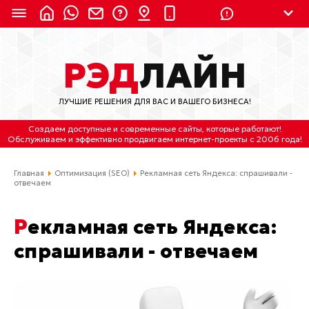
8 (924) 311-3435
РЭД
ЛАЙН
8 (800) 550-9899
(с 2:30 до 11:30 по
Мск)
ЛУЧШИЕ РЕШЕНИЯ ДЛЯ ВАС И ВАШЕГО БИЗНЕСА!
Бесплатно по России
Создаем доступные и современные сайты
, которые работают!
(4212) 658-653
Обслуживаем
и
эффективно продвигаем интернет-проекты
с 2006 года!
(4212) 637-673
Главная
Оптимизация (SEO)
Рекламная сеть Яндекса: спрашивали -
отвечаем
Хабаровск, ул.Гамарника, 64
Рекламная сеть Яндекса:
Отдельный вход \ Левый торец здания
Пн-пт. с 9:30 до 18:30 (по Хбк)
спрашивали - отвечаем
info@lred.ru
Все контакты