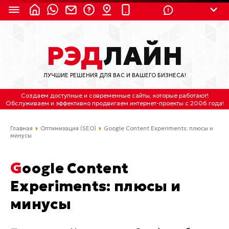
8 (924) 311-3435
РЭД
ЛАЙН
8 (800) 550-9899
(с 2:30 до 11:30 по
Мск)
ЛУЧШИЕ РЕШЕНИЯ ДЛЯ ВАС И ВАШЕГО БИЗНЕСА!
Бесплатно по России
Создаем доступные и современные сайты
, которые работают!
(4212) 658-653
Обслуживаем
и
эффективно продвигаем интернет-проекты
с 2006 года!
(4212) 637-673
Главная
Оптимизация (SEO)
Google Content Experiments: плюсы и
минусы
Хабаровск, ул.Гамарника, 64
Google Content
Отдельный вход \ Левый торец здания
Пн-пт. с 9:30 до 18:30 (по Хбк)
Experiments: плюсы и
минусы
info@lred.ru
Все контакты