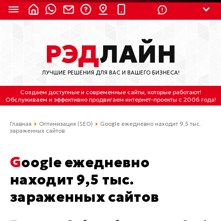
8 (924) 311-3435
РЭД
ЛАЙН
8 (800) 550-9899
(с 2:30 до 11:30 по
Мск)
ЛУЧШИЕ РЕШЕНИЯ ДЛЯ ВАС И ВАШЕГО БИЗНЕСА!
Бесплатно по России
Создаем доступные и современные сайты
, которые работают!
(4212) 658-653
Обслуживаем
и
эффективно продвигаем интернет-проекты
с 2006 года!
(4212) 637-673
Главная
Оптимизация (SEO)
Google ежедневно находит 9,5 тыс.
зараженных сайтов
Хабаровск, ул.Гамарника, 64
Google ежедневно
Отдельный вход \ Левый торец здания
Пн-пт. с 9:30 до 18:30 (по Хбк)
находит 9,5 тыс.
зараженных сайтов
info@lred.ru
Все контакты