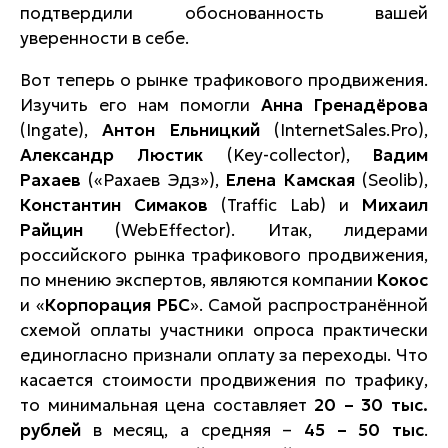
подтвердили обоснованность вашей
уверенности в себе.
Вот теперь о рынке трафикового продвижения.
Изучить его нам помогли
Анна Гренадёрова
(Ingate),
Антон Ельницкий
(InternetSales.Pro),
Александр Люстик
(Key-collector),
Вадим
Рахаев
(«Рахаев Эдз»),
Елена Камская
(Seolib),
Константин Симаков
(Traffic Lab) и
Михаил
Райцин
(WebEffector). Итак, лидерами
российского рынка трафикового продвижения,
по мнению экспертов, являются компании
Кокос
и «
Корпорация РБС
». Самой распространённой
схемой оплаты участники опроса практически
единогласно признали оплату за переходы. Что
касается стоимости продвижения по трафику,
то минимальная цена составляет
20 – 30 тыс.
рублей
в месяц, а средняя –
45 – 50 тыс
.