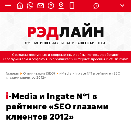
8 (924) 311-3435
РЭД
ЛАЙН
8 (800) 550-9899
(с 2:30 до 11:30 по
Мск)
ЛУЧШИЕ РЕШЕНИЯ ДЛЯ ВАС И ВАШЕГО БИЗНЕСА!
Бесплатно по России
Создаем доступные и современные сайты
, которые работают!
(4212) 658-653
Обслуживаем
и
эффективно продвигаем интернет-проекты
с 2006 года!
(4212) 637-673
Главная
Оптимизация (SEO)
i-Media и Ingate №1 в рейтинге «SEO
глазами клиентов 2012»
Хабаровск, ул.Гамарника, 64
i-Media и Ingate №1 в
Отдельный вход \ Левый торец здания
Пн-пт. с 9:30 до 18:30 (по Хбк)
рейтинге «SEO глазами
клиентов 2012»
info@lred.ru
Все контакты