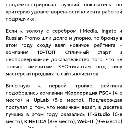
продемонстрировал лучший показатель по
критерию удовлетворённости клиента работой
подрядчика.
Если к золоту с серебром i-Media, Ingate и
Russian Promo шли долго и упорно, то бронзу в
этом году сходу взял новичок рейтинга –
компания
10-ТОП
. Отличный старт и
неопровержимое доказательство того, что не
только именитым SEO-гигантам под силу
мастерски продвигать сайты клиентов.
Вплотную к первой тройке рейтинга
подобрались компании «
Корпорация РБС
» (4-е
место) и
UpLab
(5-е место). Подтверждая
постулат о том, что новичкам везёт, в десятке
лучших в этом году оказались
IT
-
Studio
(6-е
место),
KINETICA
(8-е место),
Web
-
IT
(9-е место)