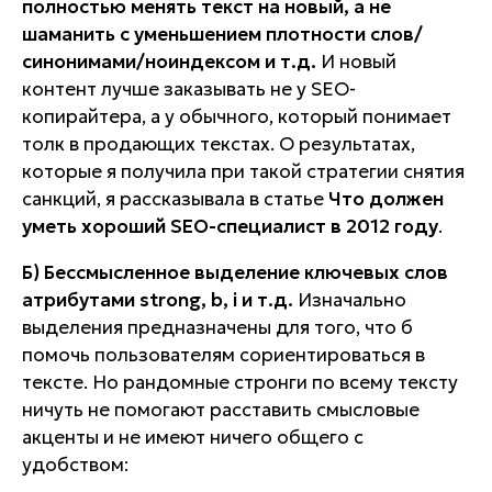
полностью менять текст на новый, а не
шаманить с уменьшением плотности слов/
синонимами/ноиндексом и т.д.
И новый
контент лучше заказывать не у
SEO-
копирайтера, а у обычного, который понимает
толк в
продающих
текстах. О результатах,
которые я получила при такой стратегии снятия
санкций, я рассказывала в статье
Что должен
уметь хороший SEO-специалист в 2012 году
.
Б) Бессмысленное выделение ключевых слов
атрибутами strong, b, i и т.д.
Изначально
выделения предназначены для того, что б
помочь пользователям сориентироваться в
тексте. Но рандомные стронги по всему тексту
ничуть не помогают расставить смысловые
акценты и не имеют ничего общего с
удобством: