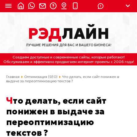
8 (924) 311-3435
РЭД
ЛАЙН
8 (800) 550-9899
(с 2:30 до 11:30 по
Мск)
ЛУЧШИЕ РЕШЕНИЯ ДЛЯ ВАС И ВАШЕГО БИЗНЕСА!
Бесплатно по России
Создаем доступные и современные сайты
, которые работают!
(4212) 658-653
Обслуживаем
и
эффективно продвигаем интернет-проекты
с 2006 года!
(4212) 637-673
Главная
Оптимизация (SEO)
Что делать, если сайт понижен в
выдаче за переоптимизацию текстов ?
Хабаровск, ул.Гамарника, 64
Что делать, если сайт
Отдельный вход \ Левый торец здания
Пн-пт. с 9:30 до 18:30 (по Хбк)
понижен в выдаче за
переоптимизацию
info@lred.ru
текстов ?
Все контакты