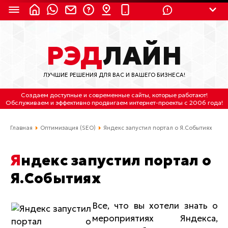
8 (924) 311-3435
РЭД
ЛАЙН
8 (800) 550-9899
(с 2:30 до 11:30 по
Мск)
ЛУЧШИЕ РЕШЕНИЯ ДЛЯ ВАС И ВАШЕГО БИЗНЕСА!
Бесплатно по России
Создаем доступные и современные сайты
, которые работают!
(4212) 658-653
Обслуживаем
и
эффективно продвигаем интернет-проекты
с 2006 года!
(4212) 637-673
Главная
Оптимизация (SEO)
Яндекс запустил портал о Я.Событиях
Хабаровск, ул.Гамарника, 64
Яндекс запустил портал о
Отдельный вход \ Левый торец здания
Я.Событиях
Пн-пт. с 9:30 до 18:30 (по Хбк)
info@lred.ru
Все, что вы хотели знать о
мероприятиях Яндекса,
Все контакты