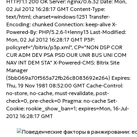
HTTP/1.1 200 OK Server: nginx/0.6.32 Date: Mon,
02 Jul 2012 16:28:17 GMT Content-Type:
text/html; charset=windows-1251 Transfer-
Encoding: chunked Connection: keep-alive X-
Powered-By: PHP/5.2.6-1+lenny13 Last-Modified:
Mon, 02 Jul 2012 16:28:17 GMT P3P:
policyref="/bitrix/p3p.xml", CP="NON DSP COR
CUR ADM DEV PSA PSD OUR UNR BUS UNI COM
NAV INT DEM STA" X-Powered-CMS: Bitrix Site
Manager
(5bb069a70f565a72fb26c8083692e264) Expires:
Thu, 19 Nov 1981 08:52:00 GMT Cache-Control:
no-store, no-cache, must-revalidate, post-
check=0, pre-check=0 Pragma: no-cache Set-
Cookie: rookie_show_ban=1; expires=Mon, 16-Jul-
2012 16:28:17 GMT