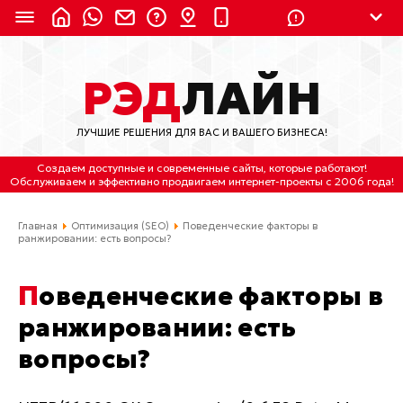
8 (924) 311-3435
РЭД
ЛАЙН
8 (800) 550-9899
(с 2:30 до 11:30 по
Мск)
ЛУЧШИЕ РЕШЕНИЯ ДЛЯ ВАС И ВАШЕГО БИЗНЕСА!
Бесплатно по России
Создаем доступные и современные сайты
, которые работают!
(4212) 658-653
Обслуживаем
и
эффективно продвигаем интернет-проекты
с 2006 года!
(4212) 637-673
Главная
Оптимизация (SEO)
Поведенческие факторы в
ранжировании: есть вопросы?
Хабаровск, ул.Гамарника, 64
Поведенческие факторы в
Отдельный вход \ Левый торец здания
Пн-пт. с 9:30 до 18:30 (по Хбк)
ранжировании: есть
вопросы?
info@lred.ru
Все контакты