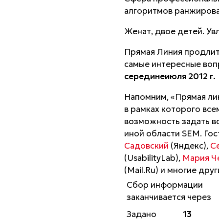
алгоритмов ранжирова
Женат, двое детей. Ув
Прямая Линия продли
самые интересные воп
середине
июля 2012 г.
Напомним, «Прямая ли
в рамках которого все
возможность задать во
иной области SEM. Го
Садовский
(Яндекс),
С
(UsabilityLab),
Мария Ч
(Mail.Ru) и многие дру
Сбор информации
заканчивается через
Задано
13