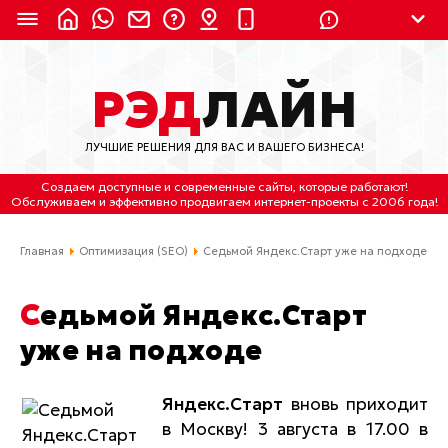
8 (924) 311-3435
РЭД
ЛАЙН
8 (800) 550-9899
(с 2:30 до 11:30 по
Мск)
ЛУЧШИЕ РЕШЕНИЯ ДЛЯ ВАС И ВАШЕГО БИЗНЕСА!
Бесплатно по России
Создаем доступные и современные сайты
, которые работают!
(4212) 658-653
Обслуживаем
и
эффективно продвигаем интернет-проекты
с 2006 года!
(4212) 637-673
Главная
Оптимизация (SEO)
Седьмой Яндекс.Старт уже на подходе
Хабаровск, ул.Гамарника, 64
Седьмой Яндекс.Старт
Отдельный вход \ Левый торец здания
уже на подходе
Пн-пт. с 9:30 до 18:30 (по Хбк)
info@lred.ru
Яндекс.Старт
вновь приходит
в Москву! 3 августа в 17.00 в
Все контакты