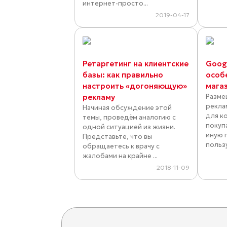
интернет-просто...
2019-04-17
Ретаргетинг на клиентские
Googl
базы: как правильно
особ
настроить «догоняющую»
мага
рекламу
Разме
рекла
Начиная обсуждение этой
для к
темы, проведём аналогию с
покуп
одной ситуацией из жизни.
иную 
Представьте, что вы
пользу
обращаетесь к врачу с
жалобами на крайне ...
2018-11-09