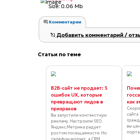
Size: 0.06 Mb
Комментарии
Добавить комментарий / отз
Статьи по теме
B2B-сайт не продает: 5
Поче
ошибок UX, которые
госс
превращают лидов в
как э
призраков
Скоро
сайта
Вы запустили контекстную
гражд
рекламу. Настроили SEO.
вы цен
Яндекс.Метрика радует
порта
ростом посещаемости. Но
телефон молчит, а CRM