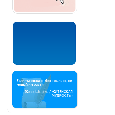
Если ты рождён без крыльев, не
мешай им расти.
(Коко Шанель / ЖИТЕЙСКАЯ
МУДРОСТЬ )