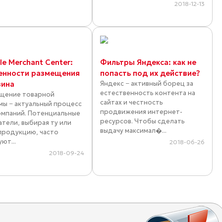
2018-12-13
e Merchant Center:
Фильтры Яндекса: как не
енности размещения
попасть под их действие?
зина
Яндекс − активный борец за
естественность контента на
щение товарной
сайтах и честность
мы − актуальный процесс
продвижения интернет-
омпаний. Потенциальные
ресурсов. Чтобы сделать
атели, выбирая ту или
выдачу максимал�...
продукцию, часто
ют...
2018-06-26
2018-09-24