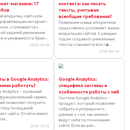
рнет-магазине: 17
контента: как писать
обов
тексты, учитывая
й владелец сайта или
всеобщие требования?
 управляющее интернет-
Появление новых алгоритмов
ином, сталкивается с
существенно усложняет жизнь
кой задачей увеличения
владельцам сайтов. С каждым
ж и узнаваемости брен...
годом создавать уникальные
тексты становится всё т�...
2023-05-19
2019-06-07
ы в Google Analytics:
Google Analytics:
 ними работать?
специфика системы и
 Analytics − полезный
особенности работы с ней
функциональный сервис,
Система Google Analytics −
ый позволяет получить
продукт, который позволяет
стику посещений
собрать и упорядочить
нет-сайта. Отчёты имеют
данные о том, как именно
пе...
ведут себя гости на вашем
сайте. Если вы ран...
2019-02-12