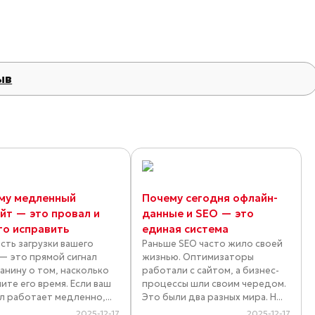
ыв
му медленный
Почему сегодня офлайн-
айт — это провал и
данные и SEO — это
то исправить
единая система
сть загрузки вашего
Раньше SEO часто жило своей
 — это прямой сигнал
жизнью. Оптимизаторы
анину о том, насколько
работали с сайтом, а бизнес-
ите его время. Если ваш
процессы шли своим чередом.
л работает медленно,...
Это были два разных мира. Н...
2025-12-17
2025-12-17