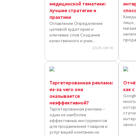
медицинской тематики:
инте
лучшие стратегии и
спос
практики
Кажды
лицо,
Оглавление Определение
магаз
целевой аудитории и
нелег
ключевых слов Создание
прода
качественного и уник...
2023-08-10
Таргетированная реклама:
Отчёт
из-за чего она
как с
оказывается
Google
много
неэффективной?
котор
Таргетированная реклама −
стати
один из наиболее
интер
эффективных инструментов
свою с
для продвижения товаров и
услуг вашей компании на