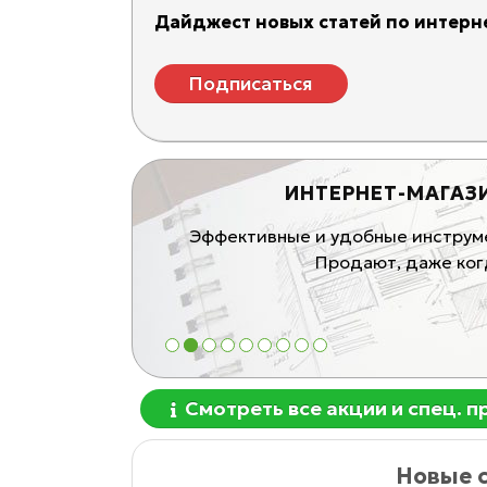
Дайджест новых статей по интерне
Подписаться
ИНТЕРНЕТ-МАГАЗ
ивные продающие
Эффективные и удобные инструмен
блей
Продают, даже когд
1
2
3
4
5
6
7
8
9
Смотреть все акции и спец. 
Новые с