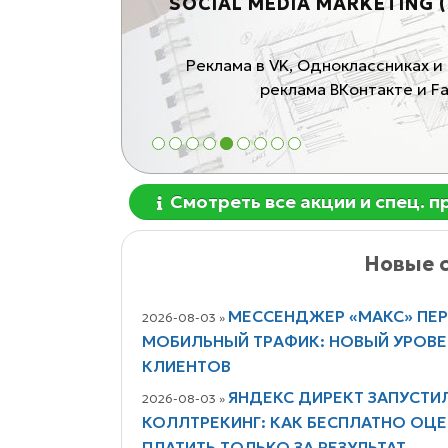
SOCIAL MEDIA MARKETING
рые непосредственно
Реклама в VK, Однокласcниках и 
000 рублей в месяц
реклама ВКонтакте и Fa
1
2
3
4
5
6
7
8
9
Смотреть все акции и спец. 
Новые с
МЕССЕНДЖЕР «МАКС» ПЕ
2026-08-03 »
МОБИЛЬНЫЙ ТРАФИК: НОВЫЙ УРОВ
КЛИЕНТОВ
ЯНДЕКС ДИРЕКТ ЗАПУСТИ
2026-08-03 »
КОЛЛТРЕКИНГ: КАК БЕСПЛАТНО ОЦЕ
ПЛАТИТЬ ТОЛЬКО ЗА РЕЗУЛЬТАТ