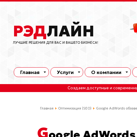
РЭД
ЛАЙН
ЛУЧШИЕ РЕШЕНИЯ ДЛЯ ВАС И ВАШЕГО БИЗНЕСА!
Главная
Услуги
О компании
Создаем доступные и современн
Главная
Оптимизация (SEO)
Google AdWords обзавед
G
oogle AdWords