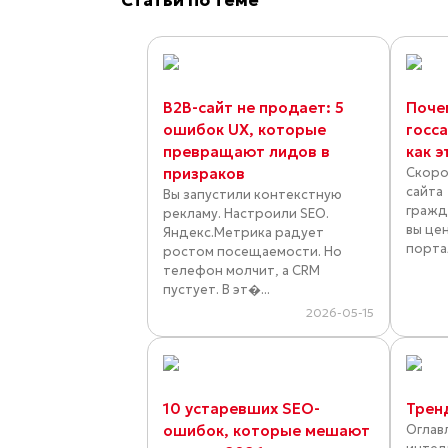
Статьи по теме
B2B-сайт не продает: 5
Поче
ошибок UX, которые
госс
превращают лидов в
как э
призраков
Скоро
сайта
Вы запустили контекстную
гражд
рекламу. Настроили SEO.
вы цен
Яндекс.Метрика радует
порта
ростом посещаемости. Но
телефон молчит, а CRM
пустует. В эт�...
2026-05-15
10 устаревших SEO-
Трен
ошибок, которые мешают
Оглав