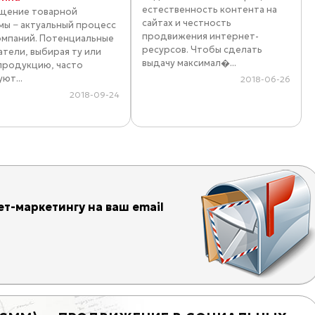
естественность контента на
щение товарной
сайтах и честность
мы − актуальный процесс
продвижения интернет-
омпаний. Потенциальные
ресурсов. Чтобы сделать
атели, выбирая ту или
выдачу максимал�...
продукцию, часто
ют...
2018-06-26
2018-09-24
т-маркетингу на ваш email