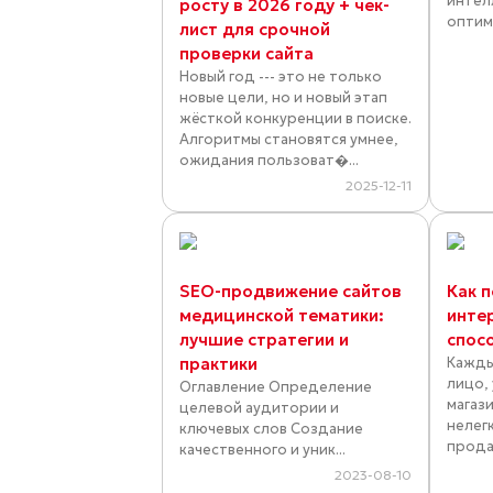
интел
росту в 2026 году + чек-
оптими
лист для срочной
проверки сайта
Новый год --- это не только
новые цели, но и новый этап
жёсткой конкуренции в поиске.
Алгоритмы становятся умнее,
ожидания пользоват�...
2025-12-11
SEO-продвижение сайтов
Как 
медицинской тематики:
инте
лучшие стратегии и
спос
практики
Кажды
лицо,
Оглавление Определение
магаз
целевой аудитории и
нелег
ключевых слов Создание
прода
качественного и уник...
2023-08-10