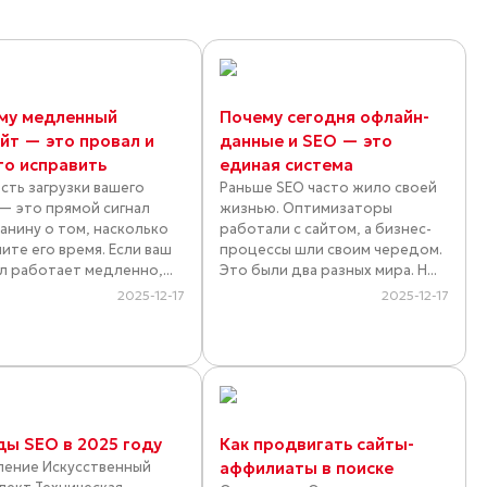
му медленный
Почему сегодня офлайн-
айт — это провал и
данные и SEO — это
то исправить
единая система
сть загрузки вашего
Раньше SEO часто жило своей
 — это прямой сигнал
жизнью. Оптимизаторы
анину о том, насколько
работали с сайтом, а бизнес-
ите его время. Если ваш
процессы шли своим чередом.
л работает медленно,...
Это были два разных мира. Н...
2025-12-17
2025-12-17
ды SEO в 2025 году
Как продвигать сайты-
ление Искусственный
аффилиаты в поиске