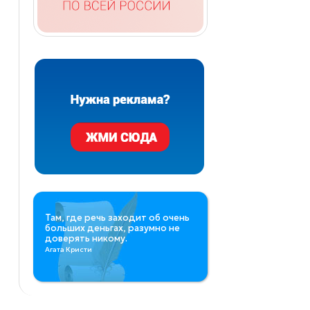
Там, где речь заходит об очень
больших деньгах, разумно не
доверять никому.
Агата Кристи