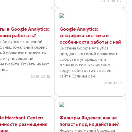
2019-06-07
ы в Google Analytics:
Google Analytics:
 ними работать?
специфика системы и
 Analytics − полезный
особенности работы с ней
функциональный сервис,
Система Google Analytics −
ый позволяет получить
продукт, который позволяет
стику посещений
собрать и упорядочить
нет-сайта. Отчёты имеют
данные о том, как именно
пе...
ведут себя гости на вашем
сайте. Если вы ран...
2019-02-12
2018-12-13
e Merchant Center:
Фильтры Яндекса: как не
енности размещения
попасть под их действие?
зина
Яндекс − активный борец за