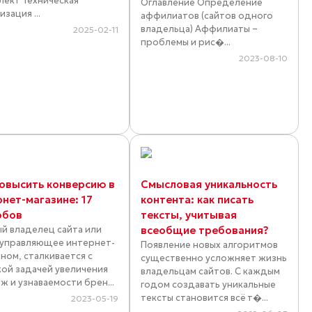
лект Техническая
Оглавление Определение
зация ...
аффилиатов (сайтов одного
владельца) Аффилиаты –
2025-02-11
проблемы и рис�...
2023-08-10
повысить конверсию в
Смысловая уникальность
рнет-магазине: 17
контента: как писать
обов
тексты, учитывая
й владелец сайта или
всеобщие требования?
 управляющее интернет-
Появление новых алгоритмов
ином, сталкивается с
существенно усложняет жизнь
кой задачей увеличения
владельцам сайтов. С каждым
ж и узнаваемости брен...
годом создавать уникальные
тексты становится всё т�...
2023-05-19