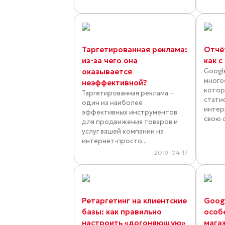
Таргетированная реклама:
Отчёт
из-за чего она
как с
оказывается
Google
много
неэффективной?
котор
Таргетированная реклама −
стати
один из наиболее
интер
эффективных инструментов
свою с
для продвижения товаров и
услуг вашей компании на
интернет-просто...
2019-04-17
Ретаргетинг на клиентские
Googl
базы: как правильно
особ
настроить «догоняющую»
мага