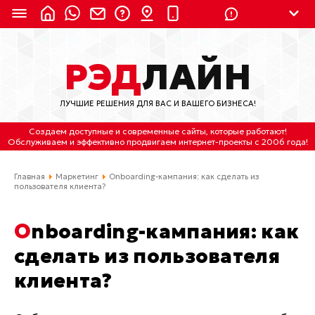
8 (924) 311-3435
РЭД
ЛАЙН
8 (800) 550-9899
(с 2:30 до 11:30 по
Мск)
ЛУЧШИЕ РЕШЕНИЯ ДЛЯ ВАС И ВАШЕГО БИЗНЕСА!
Бесплатно по России
Создаем доступные и современные сайты
, которые работают!
(4212) 658-653
Обслуживаем
и
эффективно продвигаем интернет-проекты
с 2006 года!
(4212) 637-673
Главная
Маркетинг
Onboarding-кампания: как сделать из
пользователя клиента?
Хабаровск, ул.Гамарника, 64
Onboarding-кампания: как
Отдельный вход \ Левый торец здания
Пн-пт. с 9:30 до 18:30 (по Хбк)
сделать из пользователя
клиента?
info@lred.ru
Все контакты