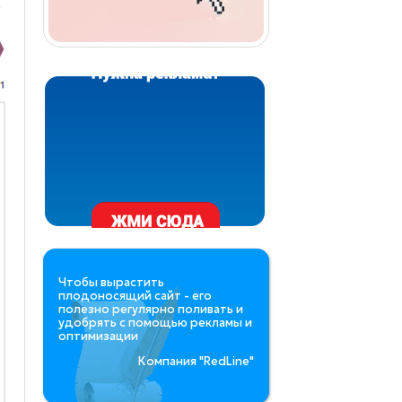
Чтобы вырастить
плодоносящий сайт - его
полезно регулярно поливать и
удобрять с помощью рекламы и
оптимизации
Компания "RedLine
"