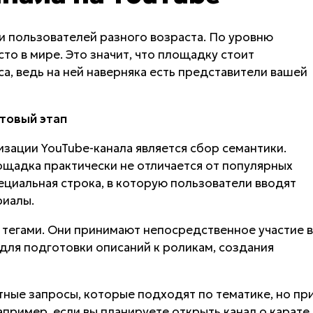
и пользователей разного возраста. По уровню
то в мире. Это значит, что площадку стоит
а, ведь на ней наверняка есть представители вашей
ртовый этап
ации YouTube-канала является сбор семантики.
лощадка практически не отличается от популярных
ециальная строка, в которую пользователи вводят
риалы.
 тегами. Они принимают непосредственное участие в
для подготовки описаний к роликам, создания
ные запросы, которые подходят по тематике, но пр
пример, если вы планируете открыть канал о карате,